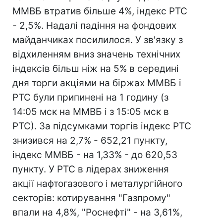
ММВБ втратив більше 4%, індекс РТС
- 2,5%. Надалі падіння на фондових
майданчиках посилилося. У зв'язку з
відхиленням вниз значень технічних
індексів більш ніж на 5% в середині
дня торги акціями на біржах ММВБ і
РТС були припинені на 1 годину (з
14:05 мск на ММВБ і з 15:05 мск в
РТС). За підсумками торгів індекс РТС
знизився на 2,7% - 652,21 пункту,
індекс ММВБ - на 1,33% - до 620,53
пункту. У РТС в лідерах зниження
акції нафтогазового і металургійного
секторів: котирування "Газпрому"
впали на 4,8%, "Роснефті" - на 3,61%,