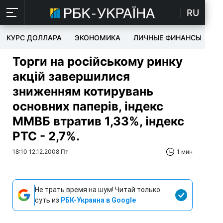
RU
КУРС ДОЛЛАРА
ЭКОНОМИКА
ЛИЧНЫЕ ФИНАНСЫ
T
Торги на російському ринку
акцій завершилися
зниженням котирувань
основних паперів, індекс
ММВБ втратив 1,33%, індекс
РТС - 2,7%.
18:10 12.12.2008 Пт
1 мин
Не трать время на шум! Читай только
суть из
РБК-Украина в Google