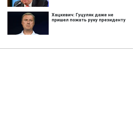
Главная
»
Бизнес
»
Tech
Худший год в истории
человечества: ученые
обнаружили причину
глобальной катастрофы
08:12 08.08.2026 Сб
2 мин
Наши предки наблюдали солнце без
тепла и летний снег