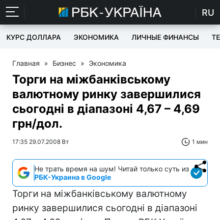
RU
КУРС ДОЛЛАРА
ЭКОНОМИКА
ЛИЧНЫЕ ФИНАНСЫ
T
Главная
»
Бизнес
»
Экономика
Торги на міжбанківському
валютному ринку завершилися
сьогодні в діапазоні 4,67 – 4,69
грн/дол.
17:35 29.07.2008 Вт
1 мин
Не трать время на шум! Читай только суть из
РБК-Украина в Google
Торги на міжбанківському валютному
ринку завершилися сьогодні в діапазоні