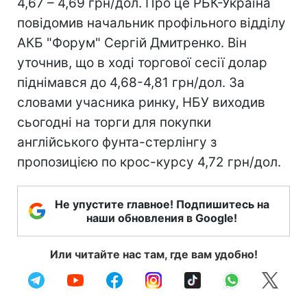
4,67 – 4,69 грн/дол. Про це РБК-Україна
повідомив начальник профільного відділу
АКБ "Форум" Сергій Дмитренко. Він
уточнив, що в ході торгової сесії долар
піднімався до 4,68-4,81 грн/дол. За
словами учасника ринку, НБУ виходив
сьогодні на торги для покупки
англійського фунта-стерлінгу з
пропозицією по крос-курсу 4,72 грн/дол.
Не упустите главное! Подпишитесь на
наши обновления в Google!
Или читайте нас там, где вам удобно!