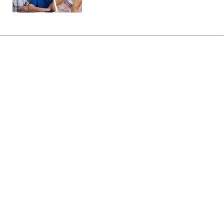
Главная
»
Бизнес
»
Энергетика
В Одессе серьезно повреждена
энергетика после атаки РФ:
свет вернут не скоро
10:48 09.08.2026 Вс
1 мин
Последствия ночной атаки оказались
более серьезными, чем ожидалось
МАРИЯ НАУМЕНКО