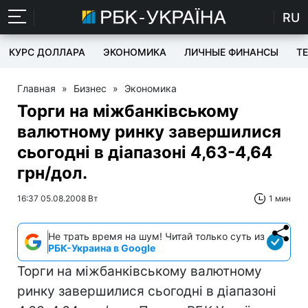
RU
КУРС ДОЛЛАРА
ЭКОНОМИКА
ЛИЧНЫЕ ФИНАНСЫ
T
Главная
»
Бизнес
»
Экономика
Торги на міжбанківському
валютному ринку завершилися
сьогодні в діапазоні 4,63-4,64
грн/дол.
16:37 05.08.2008 Вт
1 мин
Не трать время на шум! Читай только суть из
РБК-Украина в Google
Торги на міжбанківському валютному
ринку завершилися сьогодні в діапазоні