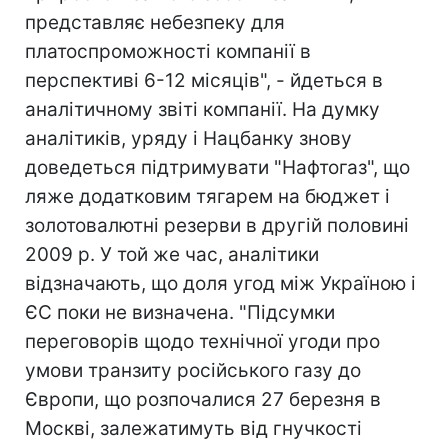
представляє небезпеку для
платоспроможності компанії в
перспективі 6-12 місяців", - йдеться в
аналітичному звіті компанії. На думку
аналітиків, уряду і Нацбанку знову
доведеться підтримувати "Нафтогаз", що
ляже додатковим тягарем на бюджет і
золотовалютні резерви в другій половині
2009 р. У той же час, аналітики
відзначають, що доля угод між Україною і
ЄС поки не визначена. "Підсумки
переговорів щодо технічної угоди про
умови транзиту російського газу до
Європи, що розпочалися 27 березня в
Москві, залежатимуть від гнучкості