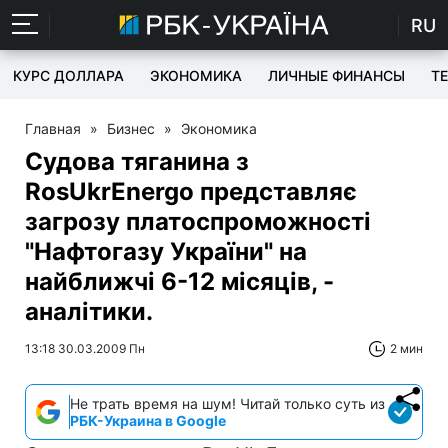
RU
КУРС ДОЛЛАРА
ЭКОНОМИКА
ЛИЧНЫЕ ФИНАНСЫ
T
Главная
»
Бизнес
»
Экономика
Судова тяганина з
RosUkrEnergo представляє
загрозу платоспроможності
"Нафтогазу України" на
найближчі 6-12 місяців, -
аналітики.
13:18 30.03.2009 Пн
2 мин
Не трать время на шум! Читай только суть из
РБК-Украина в Google