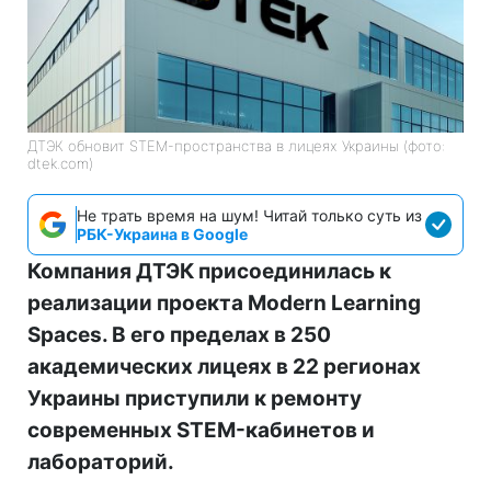
ДТЭК обновит STEM-пространства в лицеях Украины (фото:
dtek.com)
Не трать время на шум! Читай только суть из
РБК-Украина в Google
Компания ДТЭК присоединилась к
реализации проекта Modern Learning
Spaces. В его пределах в 250
академических лицеях в 22 регионах
Украины приступили к ремонту
современных STEM-кабинетов и
лабораторий.