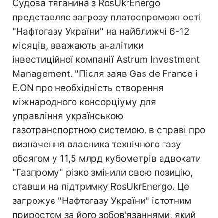
Судова тяганина з RosUkrEnergo
представляє загрозу платоспроможності
"Нафтогазу України" на найближчі 6-12
місяців, вважають аналітики
інвестиційної компанії Astrum Investment
Management. "Після заяв Gas de France і
E.ON про необхідність створення
міжнародного консорціуму для
управління українською
газотранспортною системою, в справі про
визначення власника технічного газу
обсягом у 11,5 млрд кубометрів адвокати
"Газпрому" різко змінили свою позицію,
ставши на підтримку RosUkrEnergo. Це
загрожує "Нафтогазу України" істотним
приростом за його зобов'язаннями, який