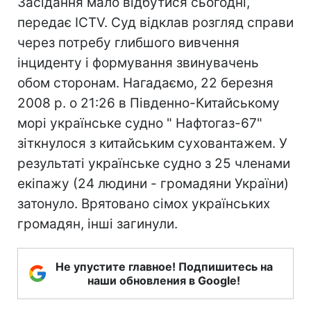
Засідання мало відбутися сьогодні,
передає ICTV. Суд відклав розгляд справи
через потребу глибшого вивчення
інциденту і формування звинувачень
обом сторонам. Нагадаємо, 22 березня
2008 р. о 21:26 в Південно-Китайському
морі українське судно " Нафтогаз-67"
зіткнулося з китайським суховантажем. У
результаті українське судно з 25 членами
екіпажу (24 людини - громадяни України)
затонуло. Врятовано сімох українських
громадян, інші загинули.
Не упустите главное! Подпишитесь на
наши обновления в Google!