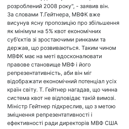
розроблений 2008 року", - заявив він.
За словами Т.Гейтнера, МВФК вже
висунув ясну пропозицію про збільшення
як мінімум на 5% квот економічних
суб'єктів зі зростаючими ринками та
держав, що розвиваються. Таким чином
МВФК має на меті вдосконалювати
правове становище МВФ і його
репрезентативність, аби він міг
відображати економічний потенціал усіх
країн світу. Т. Гейтнер нагадав, що чинна
система квот не відповідає такій вимозі.
Міністр Гейтнер підкреслив, що з метою
зміцнення репрезентативності і
ефективності ради директорів МВФ США