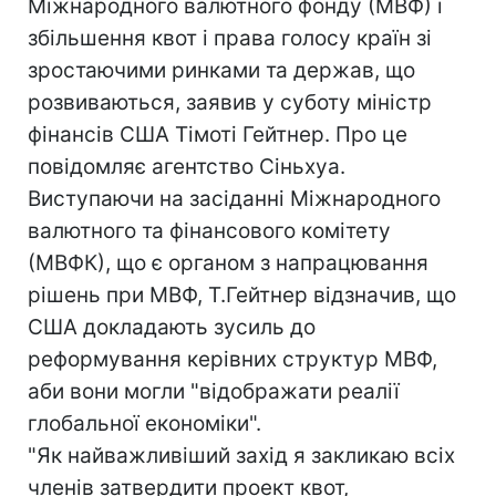
Міжнародного валютного фонду (МВФ) і
збільшення квот і права голосу країн зі
зростаючими ринками та держав, що
розвиваються, заявив у суботу міністр
фінансів США Тімоті Гейтнер. Про це
повідомляє агентство Сіньхуа.
Виступаючи на засіданні Міжнародного
валютного та фінансового комітету
(МВФК), що є органом з напрацювання
рішень при МВФ, Т.Гейтнер відзначив, що
США докладають зусиль до
реформування керівних структур МВФ,
аби вони могли "відображати реалії
глобальної економіки".
"Як найважливіший захід я закликаю всіх
членів затвердити проект квот,