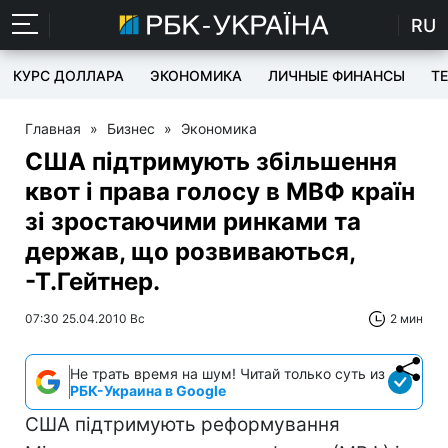
RU
КУРС ДОЛЛАРА
ЭКОНОМИКА
ЛИЧНЫЕ ФИНАНСЫ
T
Главная
»
Бизнес
»
Экономика
США підтримують збільшення
квот і права голосу в МВФ країн
зі зростаючими ринками та
держав, що розвиваються,
-Т.Гейтнер.
07:30 25.04.2010 Вс
2 мин
Не трать время на шум! Читай только суть из
РБК-Украина в Google
США підтримують реформування