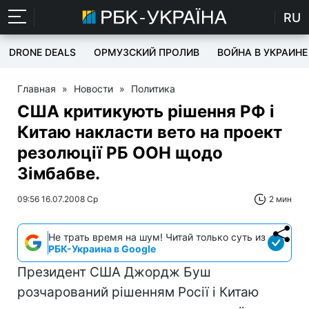
RU
DRONE DEALS
ОРМУЗСКИЙ ПРОЛИВ
ВОЙНА В УКРАИНЕ
Главная
»
Новости
»
Политика
США критикують рішення РФ і
Китаю накласти вето на проект
резолюції РБ ООН щодо
Зімбабве.
09:56 16.07.2008 Ср
2 мин
Не трать время на шум! Читай только суть из
РБК-Украина в Google
Президент США Джордж Буш
розчарований рішенням Росії і Китаю