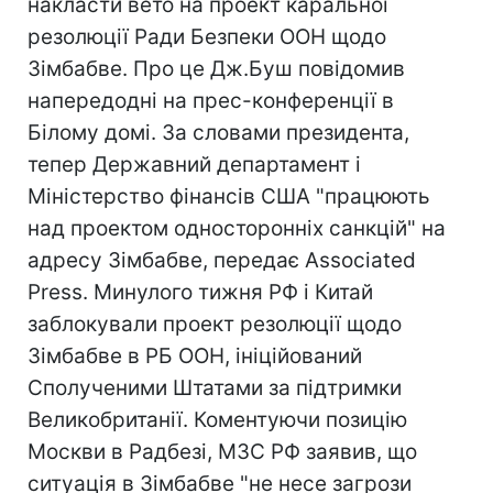
накласти вето на проект каральної
резолюції Ради Безпеки ООН щодо
Зімбабве. Про це Дж.Буш повідомив
напередодні на прес-конференції в
Білому домі. За словами президента,
тепер Державний департамент і
Міністерство фінансів США "працюють
над проектом односторонніх санкцій" на
адресу Зімбабве, передає Associated
Press. Минулого тижня РФ і Китай
заблокували проект резолюції щодо
Зімбабве в РБ ООН, ініційований
Сполученими Штатами за підтримки
Великобританії. Коментуючи позицію
Москви в Радбезі, МЗС РФ заявив, що
ситуація в Зімбабве "не несе загрози