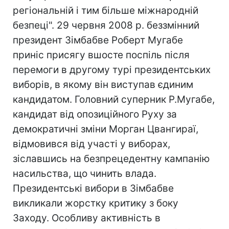
регіональній і тим більше міжнародній
безпеці". 29 червня 2008 р. беззмінний
президент Зімбабве Роберт Мугабе
приніс присягу вшосте поспіль після
перемоги в другому турі президентських
виборів, в якому він виступав єдиним
кандидатом. Головний суперник Р.Мугабе,
кандидат від опозиційного Руху за
демократичні зміни Морган Цвангираї,
відмовився від участі у виборах,
зіславшись на безпрецедентну кампанію
насильства, що чинить влада.
Президентські вибори в Зімбабве
викликали жорстку критику з боку
Заходу. Особливу активність в