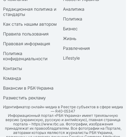
Редакционная политика и
Аналитика
стандарты
Политика
Как стать нашим автором
Бизнес
Правила пользования
Жизнь
Правовая информация
Развлечения
Политика
Lifestyle
конфиденциальности
Контакты
Команда
Вакансии в РБК-Украина
Разместить рекламу
Идентификатор онлайн-медиа в Реестре субъектов в сфере медиа
— R40-05347
Информационный портал «РБК-Украина» имеет трехязычную
версию (украинскую, русскую и английскую), главная страница
портала –
https://www.rbc.ua
. Фотографии, изображения
принадлежат их правообладателям. Все фотографии на Портале,
авторами которых являются журналисты РБК-Украина,
размещены на условиях лицензии Creative Commons Attribution