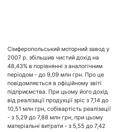
Сімферопольський моторний завод у
2007 р. збільшив чистий дохід на
48,43% в порівнянні з аналогічним
періодом - до 9,09 млн грн. Про це
повідомляється в офіційному звіті
підприємства. При цьому його дохід
від реалізації продукції зріс з 7,14 до
10,51 млн грн, собівартість реалізації
- з 5,29 до 7,88 млн грн, при цьому
матеріальні витрати - з 5,55 до 7,42