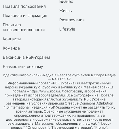
Бизнес
Правила пользования
Жизнь
Правовая информация
Развлечения
Политика
Lifestyle
конфиденциальности
Контакты
Команда
Вакансии в РБК-Украина
Разместить рекламу
Идентификатор онлайн-медиа в Реестре субъектов в сфере медиа
— R40-05347
Информационный портал «РБК-Украина» имеет трехязычную
версию (украинскую, русскую и английскую), главная страница
портала –
https://www.rbc.ua
. Фотографии, изображения
принадлежат их правообладателям. Все фотографии на Портале,
авторами которых являются журналисты РБК-Украина,
размещены на условиях лицензии Creative Commons Attribution
4.0 International. Редакция РБК-Украина может не разделять точку
зрения авторов. Оценочные суждения не подлежат
опровержению и подтверждению их правдивости. За
достоверность и содержание рекламы ответственность несет
рекламодатель. Материалы, обозначенные плашкой: "Пресс-
релизы", "Спецпроект", "Партнерский материал", "Promo",