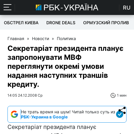
RU
ОБСТРЕЛ КИЕВА
DRONE DEALS
ОРМУЗСКИЙ ПРОЛИВ
Главная
»
Новости
»
Политика
Секретаріат президента планує
запропонувати МВФ
переглянути окремі умови
надання наступних траншів
кредиту.
14:05 24.12.2008 Ср
1 мин
Не трать время на шум! Читай только суть из
РБК-Украина в Google
Секретаріат президента планує