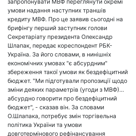
запропонувати МВФ переглянути окремі
умови надання наступних траншів
кредиту МВФ. Про це заявив сьогодні на
брифінгу перший заступник голови
Секретаріату президента Олександр
Шлапак, передає кореспондент РБК-
Україна. За його словами, в нинішніх
економічних умовах "є абсурдним"
збереження такої умови як бездефіцитний
бюджет. "Ми підготували пропозиції щодо
зміни деяких параметрів (угоди з МВФ)…
абсурдно говорити про бездефіцитний
бюджет", - сказав він. За словами
О.Шлапака, потребує змін торгівельна
політика України та умови
довготермінового рефінансування