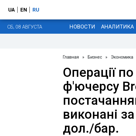
UA
EN
RU
НОВОСТИ
АНАЛИТИКА
СБ, 08 АВГУСТА
Главная
»
Бизнес
»
Экономика
Операції п
ф'ючерсу Br
постачанням
виконані за
дол./бар.