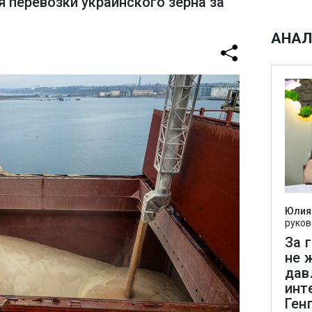
я перевозки украинского зерна за
АНАЛ
Юлия
руков
За 
не 
дав
инт
Ген