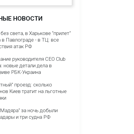
НЫЕ НОВОСТИ
без света, в Харькове "прилет"
а в Павлограде - в ТЦ: все
ствия атак РФ
ание руководителя CEO Club
: новые детали дела в
зиве РБК-Украина
тный" проезд: сколько
нов Киев тратит на льготные
зки
 Мадяра" за ночь добыли
радары и три судна РФ