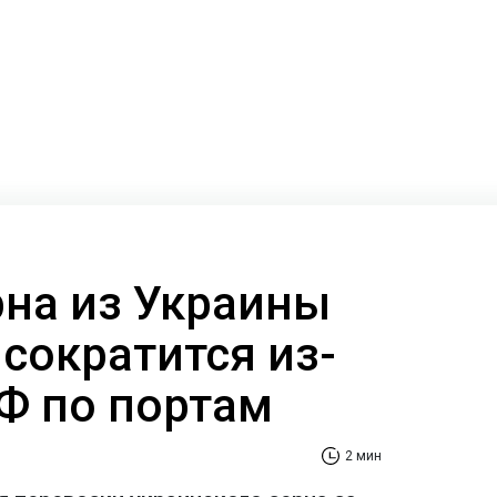
рна из Украины
сократится из-
РФ по портам
2 мин