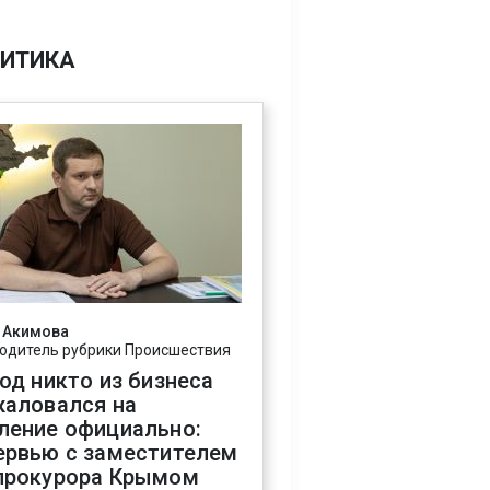
ИТИКА
 Акимова
одитель рубрики Происшествия
год никто из бизнеса
жаловался на
ление официально:
ервью с заместителем
прокурора Крымом