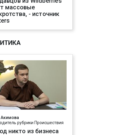
давцов из Wildberries
т массовые
кротства, - источник
ters
ИТИКА
 Акимова
одитель рубрики Происшествия
год никто из бизнеса