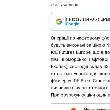
14:32 17.03.2009 Вт
Не трать время на шум!
Google
Операції по нафтовому ф'юч
будуть виконані за ціною 43
ICE Futures Europe, що від
північноморської нафтової с
Ekofisk), сьогодні склав 43
стале наступного дня післ
ф'ючерсу IPE Brent Crude 
визначає ціну остаточного
При розрахунку ціни один п
Не упустите 