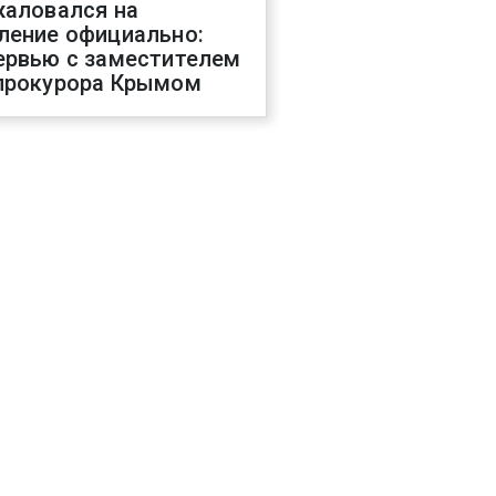
жаловался на
ление официально:
ервью с заместителем
прокурора Крымом