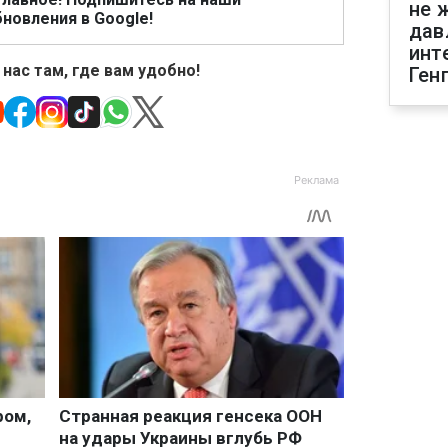
не 
новления в Google!
дав
инт
 нас там, где вам удобно!
Ген