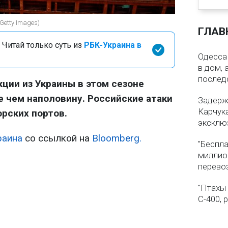
Getty Images)
ГЛАВ
 Читай только суть из
РБК-Украина в
Одесса 
в дом, 
послед
кции из Украины в этом сезоне
 чем наполовину. Российские атаки
Задерж
Карчука
рских портов.
эксклю
раина
со ссылкой на
Bloomberg.
"Беспла
миллио
перево
"Птахы
С-400, 