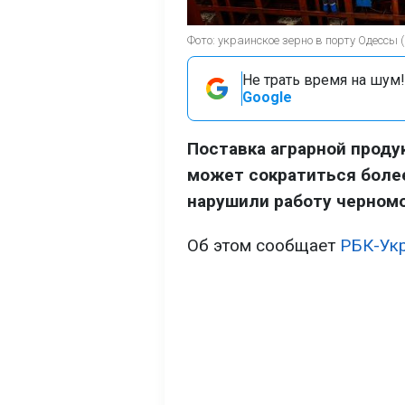
Фото: украинское зерно в порту Одессы (
Не трать время на шум!
Google
Поставка аграрной проду
может сократиться более
нарушили работу черномо
Об этом сообщает
РБК-Ук