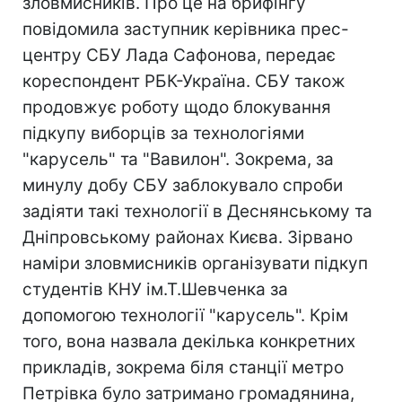
зловмисників. Про це на брифінгу
повідомила заступник керівника прес-
центру СБУ Лада Сафонова, передає
кореспондент РБК-Україна. СБУ також
продовжує роботу щодо блокування
підкупу виборців за технологіями
"карусель" та "Вавилон". Зокрема, за
минулу добу СБУ заблокувало спроби
задіяти такі технології в Деснянському та
Дніпровському районах Києва. Зірвано
наміри зловмисників організувати підкуп
студентів КНУ ім.Т.Шевченка за
допомогою технології "карусель". Крім
того, вона назвала декілька конкретних
прикладів, зокрема біля станції метро
Петрівка було затримано громадянина,