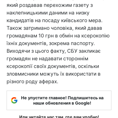
який роздавав перехожим газету з
наклепницькими даними на низку
кандидатів на посаду київського мера.
Також затримано чоловіка, який давав
громадянам 10 грн в обмін на ксерокопію
їхніх документів, зокрема паспорту.
Виходячи з цього факту, СБУ закликає
громадян не надавати стороннім
ксерокопії своїх документів, оскільки
зловмисники можуть їх використати в
різного роду аферах.
Не упустите главное! Подпишитесь на
наши обновления в Google!
Или читайте нас там, где вам удобно!