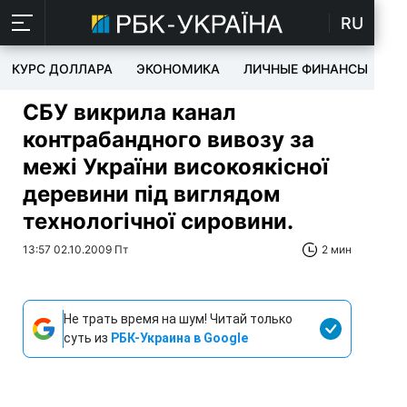
RU
КУРС ДОЛЛАРА
ЭКОНОМИКА
ЛИЧНЫЕ ФИНАНСЫ
T
СБУ викрила канал
контрабандного вивозу за
межі України високоякісної
деревини під виглядом
технологічної сировини.
13:57 02.10.2009 Пт
2 мин
Не трать время на шум! Читай только
суть из
РБК-Украина в Google