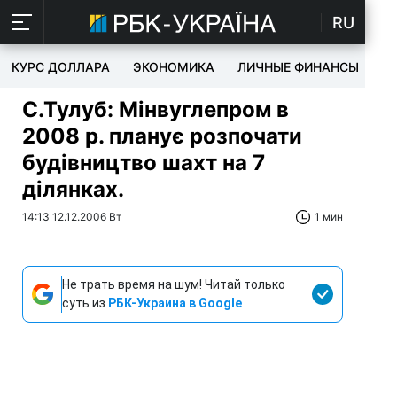
RU
КУРС ДОЛЛАРА
ЭКОНОМИКА
ЛИЧНЫЕ ФИНАНСЫ
T
С.Тулуб: Мінвуглепром в
2008 р. планує розпочати
будівництво шахт на 7
ділянках.
14:13 12.12.2006 Вт
1 мин
Не трать время на шум! Читай только
суть из
РБК-Украина в Google