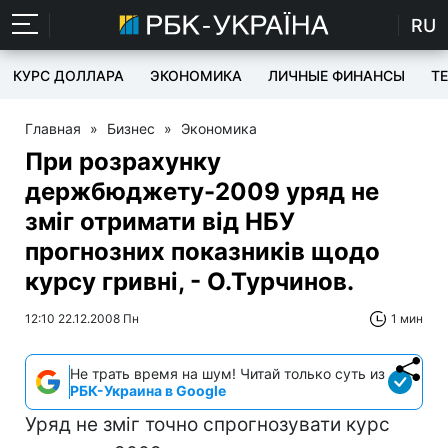
RU
КУРС ДОЛЛАРА
ЭКОНОМИКА
ЛИЧНЫЕ ФИНАНСЫ
T
Главная
»
Бизнес
»
Экономика
При розрахунку
держбюджету-2009 уряд не
зміг отримати від НБУ
прогнозних показників щодо
курсу гривні, - О.Турчинов.
12:10 22.12.2008 Пн
1 мин
Не трать время на шум! Читай только суть из
РБК-Украина в Google
Уряд не зміг точно спрогнозувати курс