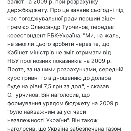
валют на 2009 р. при розрахунку
держбюджету. Про це заявив сьогодні під
час погоджувальної ради перший віце-
прем'єр Олександр Турчинов, передає
кореспондент РБК-Україна. "Ми, на жаль,
не змогли цього зробити через те, що
Кабінет міністрів не зміг отримати від
НБУ прогнозних показників на 2009 р.
Проте, за нашими розрахунками, середній
курс гривні по відношенню до долара
буде на рівні 7,5 грн за дол.", - сказав
О.Турчинов. Він наголосив, що
формування урядом бюджету на 2009 р.
"було найважчим за усі часи
незалежності України". Він також
наголосив, що Україна забезпечена газом