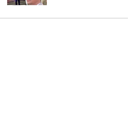
Главная
»
Бизнес
Россия уничтожила склады с
продукцией JTI и Imperial
Brands, - СМИ
21:11 06.08.2026 Чт
2 мин
В Imperial Brands ущерб от российских
ударов оценили в десятки миллионов
гривен
ВАЛЕРИЙ УЛЬЯНЕНКО