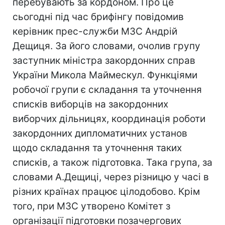
перебувають за кордоном. Про це
сьогодні під час брифінгу повідомив
керівник прес-служби МЗС Андрій
Дещиця. За його словами, очолив групу
заступник міністра закордонних справ
України Микола Маймескул. Функціями
робочої групи є складання та уточнення
списків виборців на закордонних
виборчих дільницях, координація роботи
закордонних дипломатичних установ
щодо складання та уточнення таких
списків, а також підготовка. Така група, за
словами А.Дещиці, через різницю у часі в
різних країнах працює цілодобово. Крім
того, при МЗС утворено Комітет з
організації підготовки позачергових