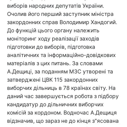
виборів народних депутатів України.
Очолив його перший заступник міністра
закордонних справ Володимир Хандогий.
До функцій цього органу належить
моніторинг ходу реалізації заходів
підготовки до виборів, підготовка
аналітичних та інформаційно-довідкових
матеріалів з цих питань. За словами
А.Дещиці, за поданням МЗС утворені та
затверджені ЦВК 115 закордонних
виборчих дільниць в 78 країнах світу. На
даний час завершується робота з підбору
кандидатур до дільничних виборчих
комісій за кордоном. Водночас А.Дещиця
відзначив, що зараз не до кінця з"ясована