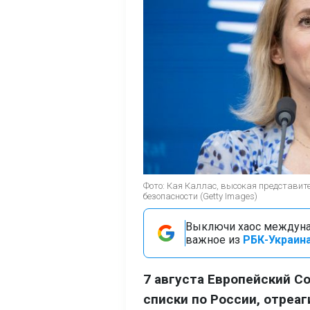
Фото: Кая Каллас, высокая представит
безопасности (Getty Images)
Выключи хаос междуна
важное из
РБК-Украина
7 августа Европейский С
списки по России, отреа