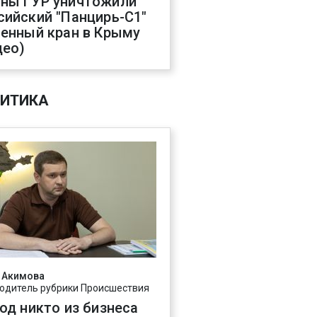
ны ГУР уничтожили
сийский "Панцирь-С1"
оенный кран в Крыму
део)
ИТИКА
 Акимова
одитель рубрики Происшествия
год никто из бизнеса