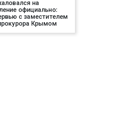
жаловался на
ление официально:
ервью с заместителем
прокурора Крымом