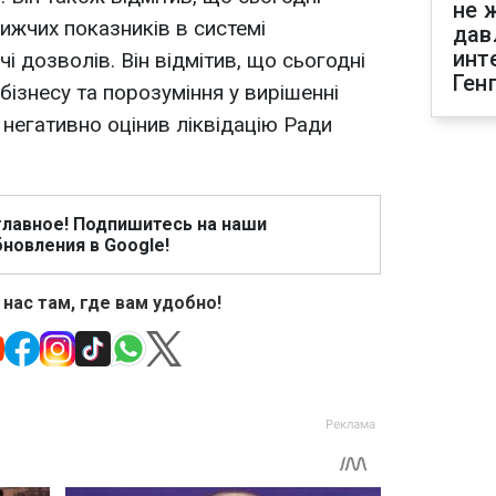
не 
ижчих показників в системі
дав
инт
і дозволів. Він відмітив, що сьогодні
Ген
бізнесу та порозуміння у вирішенні
 негативно оцінив ліквідацію Ради
главное! Подпишитесь на наши
новления в Google!
 нас там, где вам удобно!