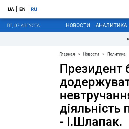
UA
EN
RU
НОВОСТИ
АНАЛИТИКА
ПТ, 07 АВГУСТА
О
Главная
»
Новости
»
Политика
Президент 
додержуват
невтручанн
діяльність 
- І.Шлапак.