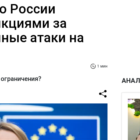
по России
кциями за
ные атаки на
1 мин
д ограничения?
АНАЛ