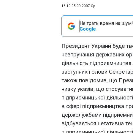
16:10 05.09.2007 Ср
Не трать время на шум!
Google
Президент України буде т
невтручання державних ор
діяльність підприємництва
заступник голови Секретар
також повідомив, що През
низку указів, що стосуватим
підприємницької діяльност
в сфері підприємництва пр
держслужбами підприємницт
відбувається негативна те
підприємницької діяльності