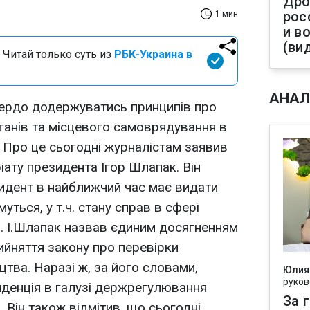
Дро
рос
1 мин
и в
(ви
 Читай только суть из
РБК-Украина в
АНАЛ
вердо додержуватись принципів про
ганів та місцевого самоврядування в
. Про це сьогодні журналістам заявив
іату президента Ігор Шлапак. Він
идент в найближчий час має видати
уться, у т.ч. стану справ в сфері
і. І.Шлапак назвав єдиним досягненням
ийняття закону про перевірки
ва. Наразі ж, за його словами,
Юлия
руков
нденція в галузі держрегулювання
За 
. Він також відмітив, що сьогодні