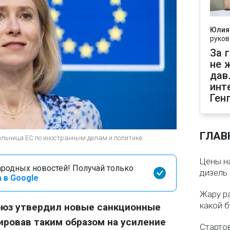
Юлия
руков
За 
не 
дав
инт
Ген
ГЛАВ
ельница ЕС по иностранным делам и политике
Цены на
родных новостей! Получай только
дизель 
 в Google
Жару р
какой б
оюз утвердил новые санкционные
гировав таким образом на усиление
Старто