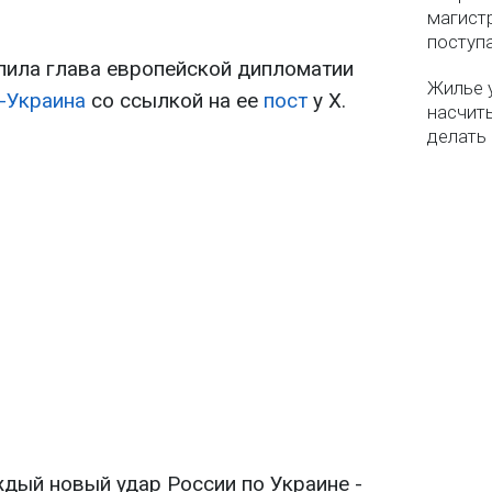
магистр
поступ
пила глава европейской дипломатии
Жилье 
-Украина
со ссылкой на ее
пост
у Х.
насчит
делать
ждый новый удар России по Украине -