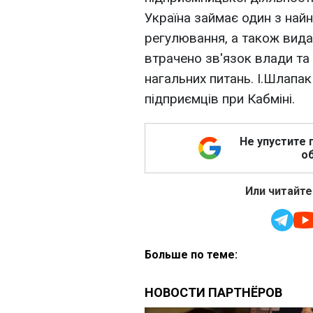
Україна займає один з найн
регулювання, а також видач
втрачено зв'язок влади та 
нагальних питань. І.Шлапак
підприємців при Кабміні.
Не упустите 
об
Или читайте
Больше по теме: