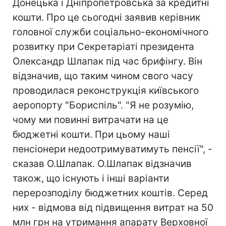
Донецька і Дніпропетровська за кредитні
кошти. Про це сьогодні заявив керівник
головної служби соціально-економічного
розвитку при Секретаріаті президента
Олександр Шлапак під час брифінгу. Він
відзначив, що таким чином свого часу
проводилася реконструкція київського
аеропорту "Бориспіль". "Я не розумію,
чому ми повинні витрачати на це
бюджетні кошти. При цьому наші
пенсіонери недоотримуватимуть пенсії", -
сказав О.Шлапак. О.Шлапак відзначив
також, що існують і інші варіанти
перерозподілу бюджетних коштів. Серед
них - відмова від підвищення витрат на 50
млн грн на утримання апарату Верховної