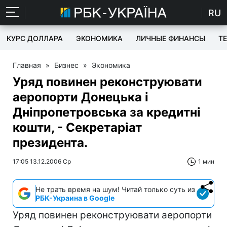
RU
КУРС ДОЛЛАРА
ЭКОНОМИКА
ЛИЧНЫЕ ФИНАНСЫ
T
Главная
»
Бизнес
»
Экономика
Уряд повинен реконструювати
аеропорти Донецька і
Дніпропетровська за кредитні
кошти, - Секретаріат
президента.
17:05 13.12.2006 Ср
1 мин
Не трать время на шум! Читай только суть из
РБК-Украина в Google
Уряд повинен реконструювати аеропорти