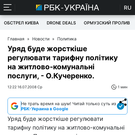
RU
ОБСТРЕЛ КИЕВА
DRONE DEALS
ОРМУЗСКИЙ ПРОЛИВ
Главная
»
Новости
»
Политика
Уряд буде жорсткіше
регулювати тарифну політику
на житлово-комунальні
послуги, - О.Кучеренко.
12:22 16.07.2008 Ср
1 мин
Не трать время на шум! Читай только суть из
РБК-Украина в Google
Уряд буде жорсткіше регулювати
тарифну політику на житлово-комунальні