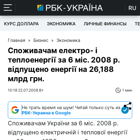
RU
КУРС ДОЛЛАРА
ЭКОНОМИКА
ЛИЧНЫЕ ФИНАНСЫ
T
Главная
»
Бизнес
»
Экономика
Споживачам електро- і
теплоенергії за 6 міс. 2008 р.
відпущено енергії на 26,188
млрд грн.
10:18 22.07.2008 Вт
1 мин
Не трать время на шум! Читай только суть из
РБК-Украина в Google
Споживачам України за 6 міс. 2008 р.
відпущено електричній і теплової енергії