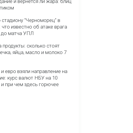
ание и вернется ли жара: блиц
птиком
о стадиону "Черноморец" в
 что известно об атаке врага
ь до матча УПЛ
 продукты: сколько стоят
речка, яйца, масло и молоко 7
и евро взяли направление на
ие: курс валют НБУ на 10
 и при чем здесь горючее