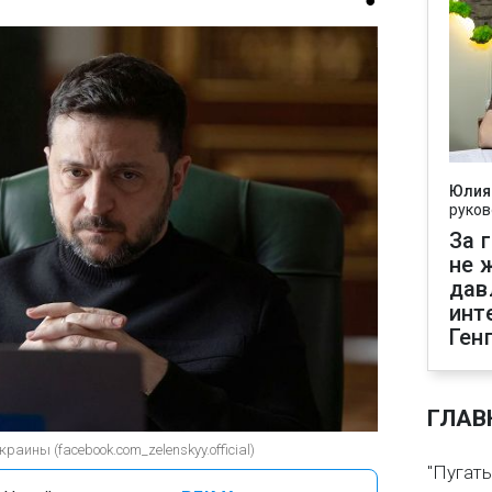
Юлия
руков
За 
не 
дав
инт
Ген
ГЛАВ
аины (facebook.com_zelenskyy.official)
"Пугать