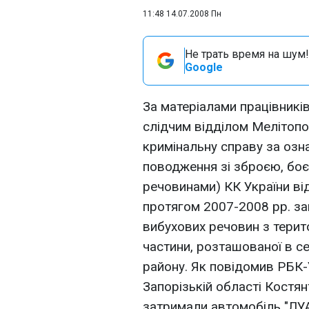
11:48 14.07.2008 Пн
Не трать время на шум!
Google
За матеріалами працівникі
слідчим відділом Мелітоп
кримінальну справу за озна
поводження зі зброєю, бо
речовинами) КК України від
протягом 2007-2008 рр. за
вибухових речовин з терито
частини, розташованої в с
району. Як повідомив РБК
Запорізькій області Костя
затримали автомобіль "ЛУА