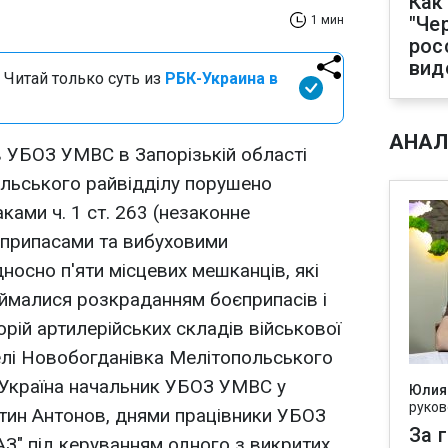
Как
"Че
1 мин
рос
вид
 Читай только суть из
РБК-Украина в
АНАЛ
в УБОЗ УМВС в Запорізькій області
ольського райвідділу порушено
ками ч. 1 ст. 263 (незаконне
єприпасами та вибуховими
носно п'яти місцевих мешканців, які
ймалися розкраданням боєприпасів і
рій артилерійських складів військової
елі Новобогданівка Мелітопольського
-Україна начальник УБОЗ УМВС у
Юлия
руков
нтин Антонов, днями працівники УБОЗ
За 
З" під керуванням одного з викритих