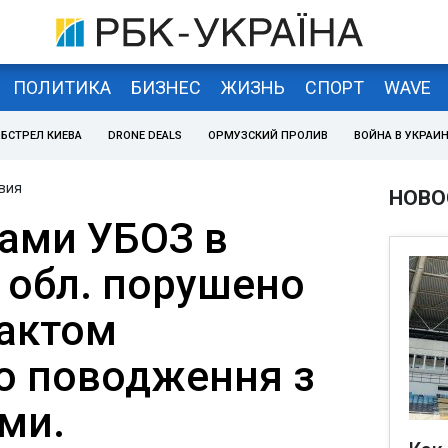
ПОЛИТИКА
БИЗНЕС
ЖИЗНЬ
СПОРТ
WAVE
БСТРЕЛ КИЕВА
DRONE DEALS
ОРМУЗСКИЙ ПРОЛИВ
ВОЙНА В УКРАИ
вия
НОВО
лами УБОЗ в
 обл. порушено
фактом
о поводження з
ми.