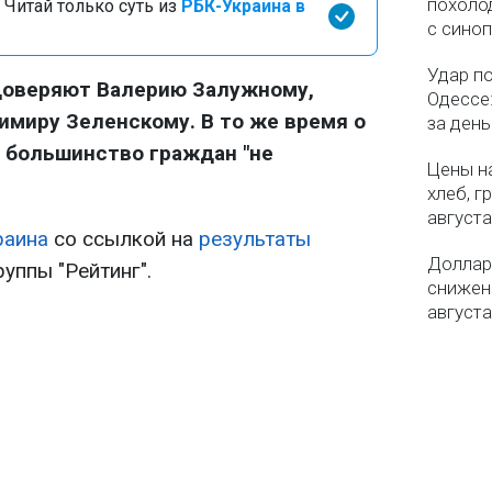
похолод
 Читай только суть из
РБК-Украина в
с сино
Удар п
доверяют Валерию Залужному,
Одессе:
имиру Зеленскому. В то же время о
за ден
 большинство граждан "не
Цены на
хлеб, г
августа
раина
со ссылкой на
результаты
Доллар 
уппы "Рейтинг".
снижен
августа