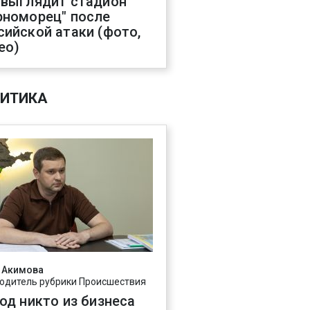
 выглядит стадион
рноморец" после
сийской атаки (фото,
ео)
ИТИКА
 Акимова
одитель рубрики Происшествия
год никто из бизнеса