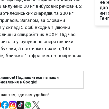
не 
о вилучено 20 кг вибухових речовин, 2
дав
инт
 артилерійських снарядів та 300 кг
Ген
припасів. Загалом, за словами
 у складі 5 осіб входив 1 діючий
олишній співробітник ВОХР. Під час
критого угрупування оперативники
ухівки, 5 протипіхотних мін, 145
в, близько 1 т фрагментів розірваних
главное! Подпишитесь на наши
новления в Google!
 нас там, где вам удобно!