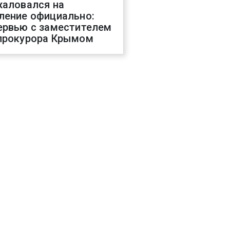
жаловался на
ление официально:
ервью с заместителем
прокурора Крымом