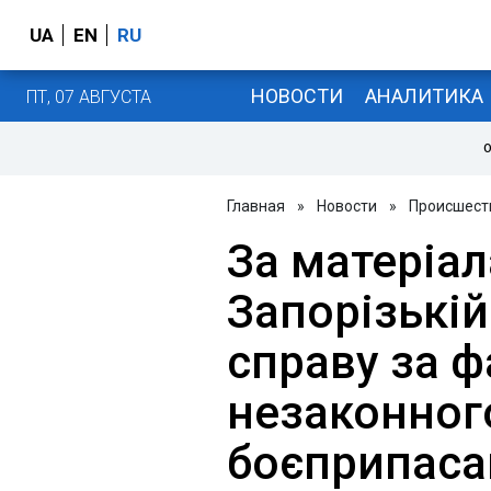
UA
EN
RU
НОВОСТИ
АНАЛИТИКА
ПТ, 07 АВГУСТА
О
Главная
»
Новости
»
Происшест
За матеріа
Запорізькій
справу за 
незаконног
боєприпаса