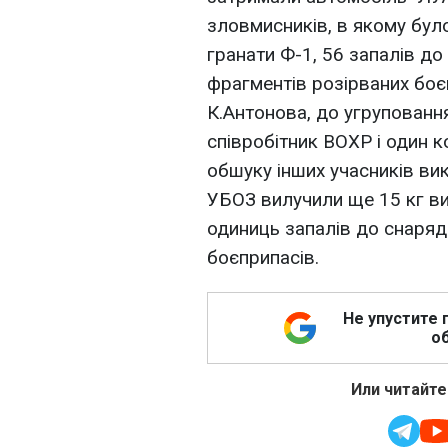
зловмисників, в якому бул
гранати Ф-1, 56 запалів до
фрагментів розірваних боє
К.Антонова, до угруповання
співробітник ВОХР і один к
обшуку інших учасників ви
УБОЗ вилучили ще 15 кг виб
одиниць запалів до снаряді
боєприпасів.
Не упустите 
об
Или читайте