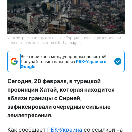
Иллюстративное фото: на юге Турции снова зафиксировали
сильные землетрясения (Getty Images)
Выключи хаос международных новостей!
Получай только важное из
РБК-Украина в
Google
Сегодня, 20 февраля, в турецкой
провинции Хатай, которая находится
вблизи границы с Сирией,
зафиксировали очередные сильные
землетрясения.
Как сообщает
РБК-Украина
со ссылкой на