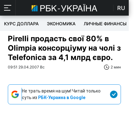
RU
КУРС ДОЛЛАРА
ЭКОНОМИКА
ЛИЧНЫЕ ФИНАНСЫ
T
Pirelli продасть свої 80% в
Olimpia консорціуму на чолі з
Telefonica за 4,1 млрд євро.
09:51 29.04.2007 Вс
2 мин
Не трать время на шум! Читай только
суть из
РБК-Украина в Google