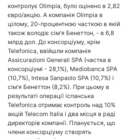
контролує Olimpia, було оцінено в 2,82
євро/акцію. А компанія Olimpia в
цілому, 20-процентною часткою в якій
також володіє сім'я Бенеттон, - в 6,8
млрд дол. До консорціуму, крім
Telefonica, ввійшли компанія
Assicurazioni Generali SPA (частка в
консорціумі - 28,1%), Mediobanca SPA
(10,7%), Intesa Sanpaolo SPA (10,7%) і
сім'я Бенеттон (8,2%). При цьому в
результаті операції іспанська
Telefonica отримає контроль над 10%
акцій Telecom Italia і два місця в раді
директорів компанії. Планується, що
члени консорціуму створять