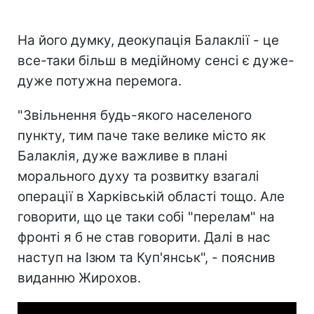
На його думку, деокупація Балаклії - це
все-таки більш в медійному сенсі є дуже-
дуже потужна перемога.
"Звільнення будь-якого населеного
пункту, тим паче таке велике місто як
Балаклія, дуже важливе в плані
морального духу та розвитку взагалі
операції в Харківській області тощо. Але
говорити, що це таки собі "перелам" на
фронті я б не став говорити. Далі в нас
наступ на Ізюм та Куп'янськ", - пояснив
виданню Жирохов.