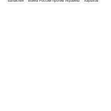
Балаклея
Война России против Украины
Харьков