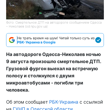
Фото: Смертельное ДТП на автодороге сообщением Одесса
– Николаев (od.npu.gov.ua)
Не трать время на шум! Читай только суть из
РБК-Украина в Google
На автодороге Одесса-Николаев ночью
9 августа произошло смертельное ДТП.
Грузовой фургон выехал на встречную
полосу и столкнулся с двумя
микроавтобусами - погибли три
человека.
Об этом сообщает
РБК-Украина
с ссылкой
на
ГУНП в Одесской области.