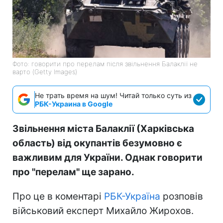
Фото: говорити про перелам після звільнення Балаклії не
варто (Getty Images)
Не трать время на шум! Читай только суть из
РБК-Украина в Google
Звільнення міста Балаклії (Харківська
область) від окупантів безумовно є
важливим для України. Однак говорити
про "перелам" ще зарано.
Про це в коментарі
РБК-Україна
розповів
військовий експерт Михайло Жирохов.