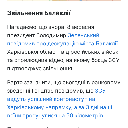
Звільнення Балаклії
Нагадаємо, що вчора, 8 вересня
президент Володимир
Зеленський
повідомив про деокупацію міста Балаклії
Харківської області від російських військ
та оприлюднив відео, на якому боєць ЗСУ
підтверджує звільнення.
Варто зазначити, що сьогодні в ранковому
зведенні Генштаб повідомив, що
ЗСУ
ведуть успішний контрнаступ на
Харківському напрямку, а за 3 дні наші
воїни просунулися на 50 кілометрів
.