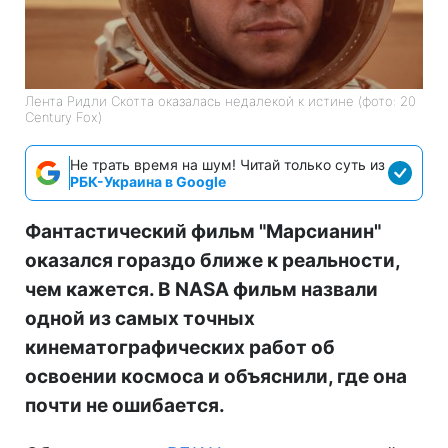
Лента Ридли Скотта оказалась недалекой к истине (фото: 20
Century Fox)
Не трать время на шум! Читай только суть из
РБК-Украина в Google
Фантастический фильм "Марсианин"
оказался гораздо ближе к реальности,
чем кажется. В NASA фильм назвали
одной из самых точных
кинематографических работ об
освоении космоса и объяснили, где она
почти не ошибается.