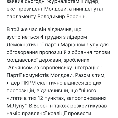
заявив сьогодні журналістам її лідер,
екс-президент Молдови, а нині депутат
парламенту Володимир Воронін.
В той же час він відзначив, що
зустрінеться 4 грудня з лідером
Демократичної партії Маріаном Лупу для
обговорення пропозицій з обрання голови
молдавської держави, зроблених
"Альянсом за європейську інтеграцію"
Партії комуністів Молдови. Разом з тим,
лідер ПКРМ скептично віднісся до цих
пропозицій, відзначивши, що "нічого
читати в тих 12 пунктах, запропонованих
М.Лупу". В.Воронін також розкритикував
намір правлячої коаліції провести