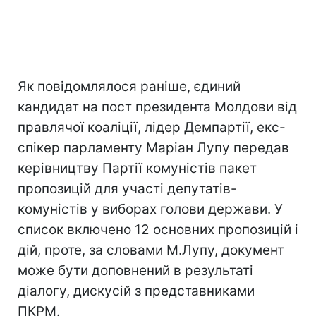
Як повідомлялося раніше, єдиний
кандидат на пост президента Молдови від
правлячої коаліції, лідер Демпартії, екс-
спікер парламенту Маріан Лупу передав
керівництву Партії комуністів пакет
пропозицій для участі депутатів-
комуністів у виборах голови держави. У
список включено 12 основних пропозицій і
дій, проте, за словами М.Лупу, документ
може бути доповнений в результаті
діалогу, дискусій з представниками
ПКРМ.