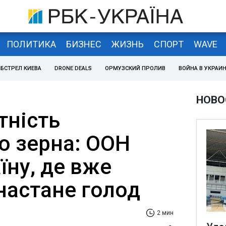
ПОЛИТИКА
БИЗНЕС
ЖИЗНЬ
СПОРТ
WAVE
БСТРЕЛ КИЕВА
DRONE DEALS
ОРМУЗСКИЙ ПРОЛИВ
ВОЙНА В УКРАИ
НОВО
тність
о зерна: ООН
їну, де вже
настане голод
2 мин