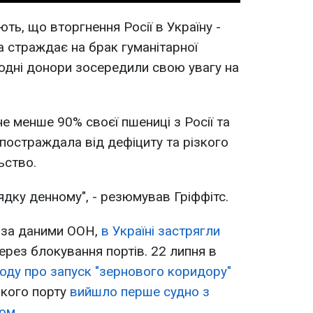
ть, що вторгнення Росії в Україну -
а страждає на брак гуманітарної
одні донори зосередили свою увагу на
е менше 90% своєї пшениці з Росії та
 постраждала від дефіциту та різкого
ьство.
рядку денному", - резюмував Гріффітс.
 за даними ООН,
в Україні застрягли
ерез блокування портів. 22 липня в
году про запуск "зернового коридору"
ького порту
вийшло перше судно з
вом
.