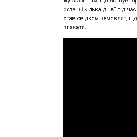
журналістам, що він був "
останні кілька днів" під час
став свідком немовлят, що
плакати.