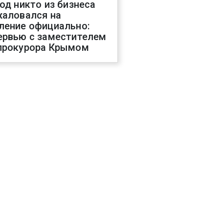
год никто из бизнеса
жаловался на
ление официально:
ервью с заместителем
прокурора Крымом