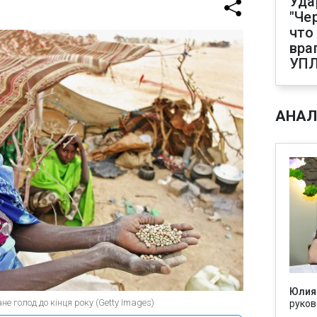
Уда
"Че
что
вра
УП
АНАЛ
Юлия
е голод до кінця року (Getty Images)
руков