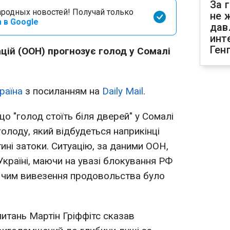
За 
родных новостей! Получай только
не 
 в Google
дав
инт
Ген
ацій (ООН) прогнозує голод у Сомалі
раїна
з посиланням на
Daily Mail
.
 що "голод стоїть біля дверей" у Сомалі
олоду, який відбудеться наприкінці
тині затоки. Ситуацію, за даними ООН,
Україні, маючи на увазі блокування РФ
у з чим вивезення продовольства було
питань Мартін Гріффітс сказав