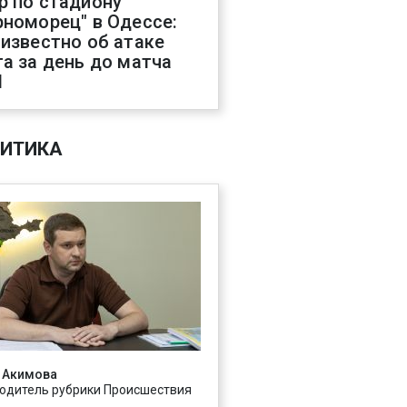
р по стадиону
рноморец" в Одессе:
 известно об атаке
га за день до матча
Л
ИТИКА
 Акимова
одитель рубрики Происшествия