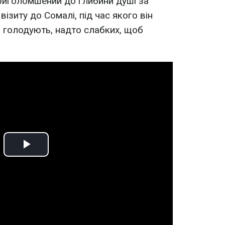
приголомшений до глибини душі за
 візиту до Сомалі, під час якого він
 голодують, надто слабких, щоб
Play
Video