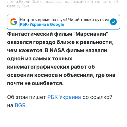
Лента Ридли Скотта оказалась недалекой к истине (фото: 20
Century Fox)
Не трать время на шум! Читай только суть из
РБК-Украина в Google
Фантастический фильм "Марсианин"
оказался гораздо ближе к реальности,
чем кажется. В NASA фильм назвали
одной из самых точных
кинематографических работ об
освоении космоса и объяснили, где она
почти не ошибается.
Об этом пишет
РБК-Украина
со ссылкой
на
BGR
.