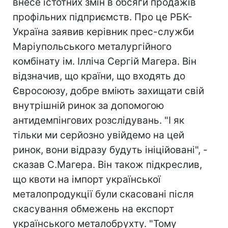
внесе істотних змін в обсяги продажів
профільних підприємств. Про це РБК-
Україна заявив керівник прес-служби
Маріупольського металургійного
комбінату ім. Ілліча Сергій Магера. Він
відзначив, що країни, що входять до
Євросоюзу, добре вміють захищати свій
внутрішній ринок за допомогою
антидемпінгових розслідувань. "І як
тільки ми серйозно увійдемо на цей
ринок, вони відразу будуть ініційовані", -
сказав С.Магера. Він також підкреслив,
що квоти на імпорт української
металопродукції були скасовані після
скасування обмежень на експорт
українського металобрухту. "Тому