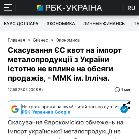
RU
КУРС ДОЛЛАРА
ЭКОНОМИКА
ЛИЧНЫЕ ФИНАНСЫ
T
Главная
»
Бизнес
»
Экономика
Скасування ЄС квот на імпорт
металопродукції з України
істотно не вплине на обсяги
продажів, - ММК ім. Ілліча.
17:58 27.05.2008 Вт
1 мин
Не трать время на шум! Читай только суть из
РБК-Украина в Google
Скасування Єврокомісією обмежень на
імпорт української металопродукції не