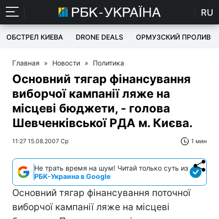
RU
ОБСТРЕЛ КИЕВА
DRONE DEALS
ОРМУЗСКИЙ ПРОЛИВ
Главная
»
Новости
»
Политика
Основний тягар фінансування
виборчої кампанії ляже на
місцеві бюджети, - голова
Шевченківської РДА м. Києва.
11:27 15.08.2007 Ср
1 мин
Не трать время на шум! Читай только суть из
РБК-Украина в Google
Основний тягар фінансування поточної
виборчої кампанії ляже на місцеві