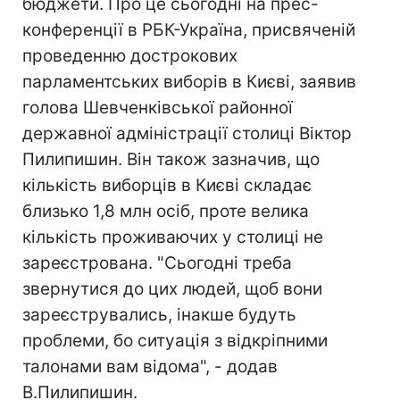
бюджети. Про це сьогодні на прес-
конференції в РБК-Україна, присвяченій
проведенню дострокових
парламентських виборів в Києві, заявив
голова Шевченківської районної
державної адміністрації столиці Віктор
Пилипишин. Він також зазначив, що
кількість виборців в Києві складає
близько 1,8 млн осіб, проте велика
кількість проживаючих у столиці не
зареєстрована. "Сьогодні треба
звернутися до цих людей, щоб вони
зареєструвались, інакше будуть
проблеми, бо ситуація з відкріпними
талонами вам відома", - додав
В.Пилипишин.