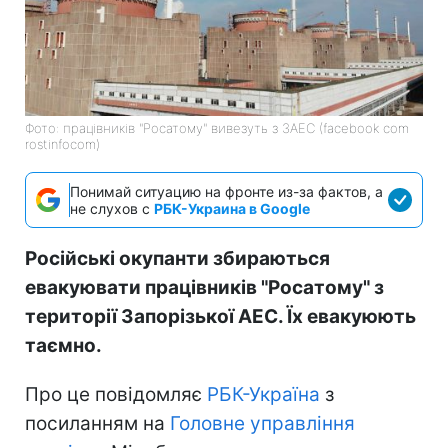
Фото: працівників "Росатому" вивезуть з ЗАЕС (facebook com
rostinfocom)
Понимай ситуацию на фронте из-за фактов, а
не слухов с
РБК-Украина в Google
Російські окупанти збираються
евакуювати працівників "Росатому" з
території Запорізької АЕС. Їх евакуюють
таємно.
Про це повідомляє
РБК-Україна
з
посиланням на
Головне управління