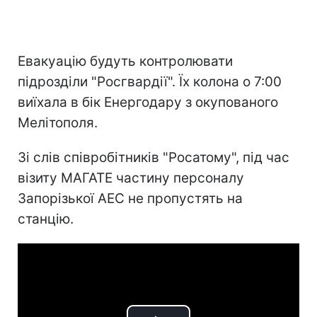
Евакуацію будуть контролювати
підрозділи "Росгвардії". Їх колона о 7:00
виїхала в бік Енергодару з окупованого
Мелітополя.
Зі слів співробітників "Росатому", під час
візиту МАГАТЕ частину персоналу
Запорізької АЕС не пропустять на
станцію.