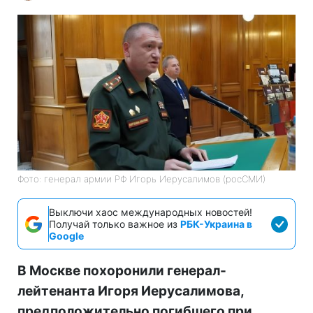
Фото: генерал армии РФ Игорь Иерусалимов (росСМИ)
Выключи хаос международных новостей!
Получай только важное из
РБК-Украина в
Google
В Москве похоронили генерал-
лейтенанта Игоря Иерусалимова,
предположительно погибшего при