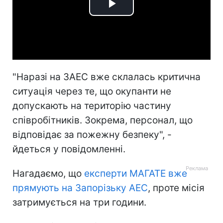
Play
Video
"Наразі на ЗАЕС вже склалась критична
ситуація через те, що окупанти не
допускають на територію частину
співробітників. Зокрема, персонал, що
відповідає за пожежну безпеку", -
йдеться у повідомленні.
Нагадаємо, що
експерти МАГАТЕ вже
прямують на Запорізьку АЕС
, проте місія
затримується на три години.