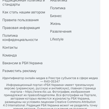
Редакционная политика и
Аналитика
стандарты
Политика
Как стать нашим автором
Бизнес
Правила пользования
Жизнь
Правовая информация
Развлечения
Политика
Lifestyle
конфиденциальности
Контакты
Команда
Вакансии в РБК-Украина
Разместить рекламу
Идентификатор онлайн-медиа в Реестре субъектов в сфере медиа
— R40-05347
Информационный портал «РБК-Украина» имеет трехязычную
версию (украинскую, русскую и английскую), главная страница
портала –
https://www.rbc.ua
. Фотографии, изображения
принадлежат их правообладателям. Все фотографии на Портале,
авторами которых являются журналисты РБК-Украина,
размещены на условиях лицензии Creative Commons Attribution
4.0 International. Редакция РБК-Украина может не разделять точку
зрения авторов. Оценочные суждения не подлежат