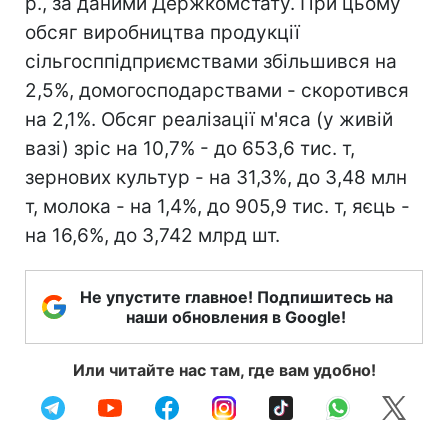
р., за даними Держкомстату. При цьому
обсяг виробництва продукції
сільгосппідприємствами збільшився на
2,5%, домогосподарствами - скоротився
на 2,1%. Обсяг реалізації м'яса (у живій
вазі) зріс на 10,7% - до 653,6 тис. т,
зернових культур - на 31,3%, до 3,48 млн
т, молока - на 1,4%, до 905,9 тис. т, яєць -
на 16,6%, до 3,742 млрд шт.
Не упустите главное! Подпишитесь на
наши обновления в Google!
Или читайте нас там, где вам удобно!