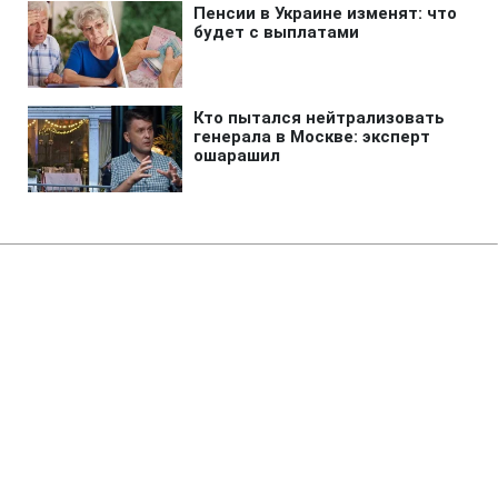
Главная
»
Бизнес
»
Энергетика
Нефть дорожает из-за
беспокойства об открытии
Ормузского пролива
09:47 07.08.2026 Пт
2 мин
Сколько сегодня стоит нефть?