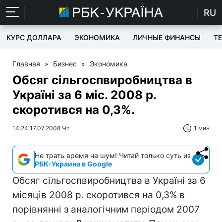
RU
КУРС ДОЛЛАРА
ЭКОНОМИКА
ЛИЧНЫЕ ФИНАНСЫ
T
Главная
»
Бизнес
»
Экономика
Обсяг сільгоспвиробництва в
Україні за 6 міс. 2008 р.
скоротився на 0,3%.
14:24 17.07.2008 Чт
1 мин
Не трать время на шум! Читай только суть из
РБК-Украина в Google
Обсяг сільгоспвиробництва в Україні за 6
місяців 2008 р. скоротився на 0,3% в
порівнянні з аналогічним періодом 2007