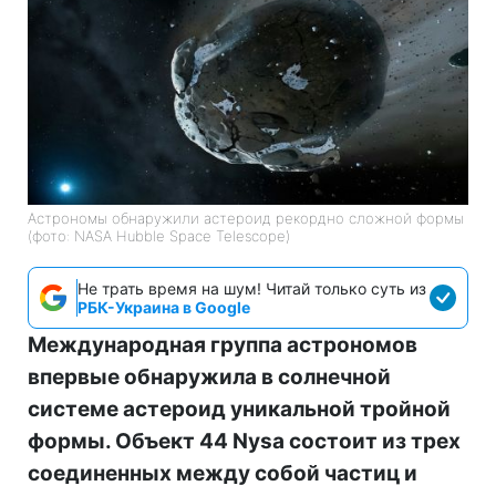
Астрономы обнаружили астероид рекордно сложной формы
(фото: NASA Hubble Space Telescope)
Не трать время на шум! Читай только суть из
РБК-Украина в Google
Международная группа астрономов
впервые обнаружила в солнечной
системе астероид уникальной тройной
формы. Объект 44 Nysa состоит из трех
соединенных между собой частиц и