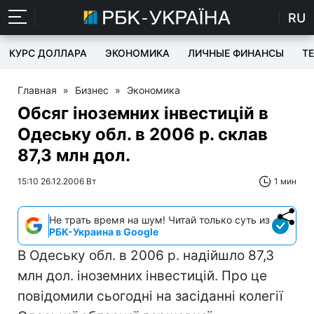
RU
КУРС ДОЛЛАРА
ЭКОНОМИКА
ЛИЧНЫЕ ФИНАНСЫ
T
Главная
»
Бизнес
»
Экономика
Обсяг іноземних інвестицій в
Одеську обл. в 2006 р. склав
87,3 млн дол.
15:10 26.12.2006 Вт
1 мин
Не трать время на шум! Читай только суть из
РБК-Украина в Google
В Одеську обл. в 2006 р. надійшло 87,3
млн дол. іноземних інвестицій. Про це
повідомили сьогодні на засіданні колегії