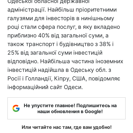
Одеської обласної державної
адміністрації. Найбільш пріоритетними
галузями для інвесторів в нинішньому
році стали сфера послуг, в яку вкладено
приблизно 40% від загальної суми, а
також транспорт і будівництво з 38% і
25% від загальної суми інвестицій
відповідно. Найбільша частина іноземних
інвестицій надійшла в Одеську обл. з
Росії і Голландії, Кіпру, США, повідомляє
інформаційний сайт Одеси.
Не упустите главное! Подпишитесь на
наши обновления в Google!
Или читайте нас там, где вам удобно!