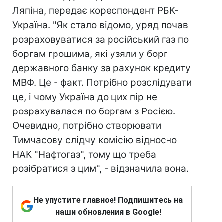
Ляпіна, передає кореспондент РБК-
Україна. "Як стало відомо, уряд почав
розраховуватися за російський газ по
боргам грошима, які узяли у борг
державного банку за рахунок кредиту
МВФ. Це - факт. Потрібно розслідувати
це, і чому Україна до цих пір не
розрахувалася по боргам з Росією.
Очевидно, потрібно створювати
Тимчасову слідчу комісію відносно
НАК "Нафтогаз", тому що треба
розібратися з цим", - відзначила вона.
Не упустите главное! Подпишитесь на
наши обновления в Google!