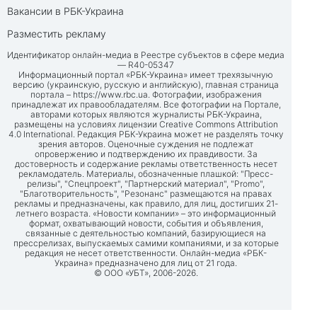
Вакансии в РБК-Украина
Разместить рекламу
Идентификатор онлайн-медиа в Реестре субъектов в сфере медиа
— R40-05347
Информационный портал «РБК-Украина» имеет трехязычную
версию (украинскую, русскую и английскую), главная страница
портала –
https://www.rbc.ua
. Фотографии, изображения
принадлежат их правообладателям. Все фотографии на Портале,
авторами которых являются журналисты РБК-Украина,
размещены на условиях лицензии Creative Commons Attribution
4.0 International. Редакция РБК-Украина может не разделять точку
зрения авторов. Оценочные суждения не подлежат
опровержению и подтверждению их правдивости. За
достоверность и содержание рекламы ответственность несет
рекламодатель. Материалы, обозначенные плашкой: "Пресс-
релизы", "Спецпроект", "Партнерский материал", "Promo",
"Благотворительность", "Резонанс" размещаются на правах
рекламы и предназначены, как правило, для лиц, достигших 21-
летнего возраста. «Новости компании» – это информационный
формат, охватывающий новости, события и объявления,
связанные с деятельностью компаний, базирующиеся на
прессрелизах, выпускаемых самими компаниями, и за которые
редакция не несет ответственности. Онлайн-медиа «РБК-
Украина» предназначено для лиц от 21 года.
© ООО «УБТ», 2006-2026.