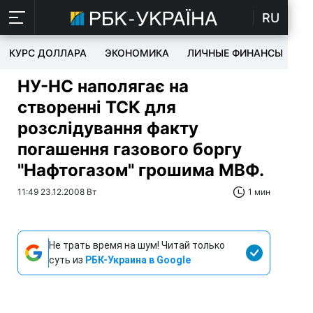
RU
КУРС ДОЛЛАРА
ЭКОНОМИКА
ЛИЧНЫЕ ФИНАНСЫ
T
НУ-НС наполягає на
створенні ТСК для
розслідування факту
погашення газового боргу
"Нафтогазом" грошима МВФ.
11:49 23.12.2008 Вт
1 мин
Не трать время на шум! Читай только
суть из
РБК-Украина в Google