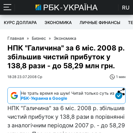
RU
КУРС ДОЛЛАРА
ЭКОНОМИКА
ЛИЧНЫЕ ФИНАНСЫ
T
Главная
»
Бизнес
»
Экономика
НПК "Галичина" за 6 міс. 2008 р.
збільшив чистий прибуток у
138,8 рази - до 58,29 млн грн.
18:28 23.07.2008 Ср
1 мин
Не трать время на шум! Читай только суть из
РБК-Украина в Google
НПК "Галичина" за 6 міс. 2008 р. збільшив
чистий прибуток у 138,8 рази в порівнянні
з аналогічним періодом 2007 р. - до 58,29