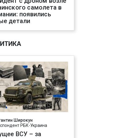
идент с дроном возле
аинского самолета в
мании: появились
ые детали
ИТИКА
тантин Широкун
спондент РБК-Украина
ущее ВСУ – за