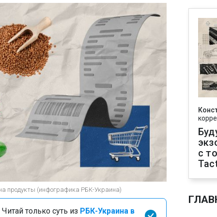
Конс
корре
Буд
экз
с т
Tact
 на продукты (инфографика РБК-Украина)
ГЛАВ
 Читай только суть из
РБК-Украина в