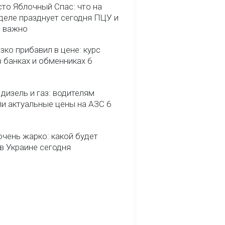
сто Яблочный Спас: что на
деле празднует сегодня ПЦУ и
о важно
зко прибавил в цене: курс
 банках и обменниках 6
 дизель и газ: водителям
ли актуальные цены на АЗС 6
очень жарко: какой будет
в Украине сегодня