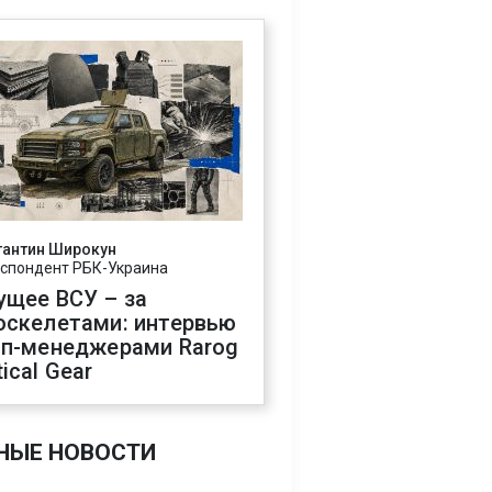
тантин Широкун
спондент РБК-Украина
ущее ВСУ – за
оскелетами: интервью
оп-менеджерами Rarog
ical Gear
НЫЕ НОВОСТИ