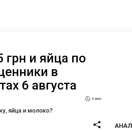
5 грн и яйца по
ценники в
ах 6 августа
3 мин
ку, яйца и молоко?
АНАЛ