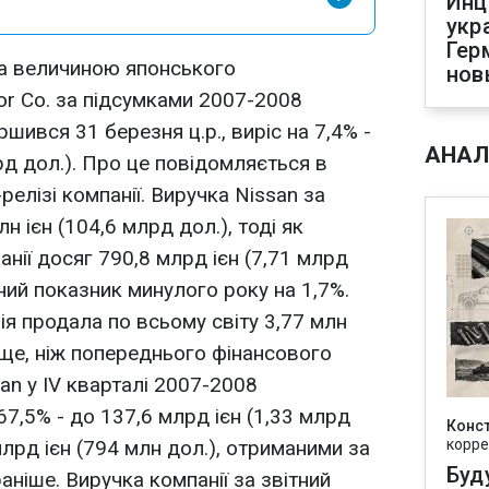
Инц
укр
Гер
за величиною японського
нов
r Co. за підсумками 2007-2008
шився 31 березня ц.р., виріс на 7,4% -
АНАЛ
рд дол.). Про це повідомляється в
елізі компанії. Виручка Nissan за
лн ієн (104,6 млрд дол.), тоді як
нії досяг 790,8 млрд ієн (7,71 млрд
ний показник минулого року на 1,7%.
ія продала по всьому світу 3,77 млн
ище, ніж попереднього фінансового
an у IV кварталі 2007-2008
67,5% - до 137,6 млрд ієн (1,33 млрд
Конс
млрд ієн (794 млн дол.), отриманими за
корре
Буд
аніше. Виручка компанії за звітний