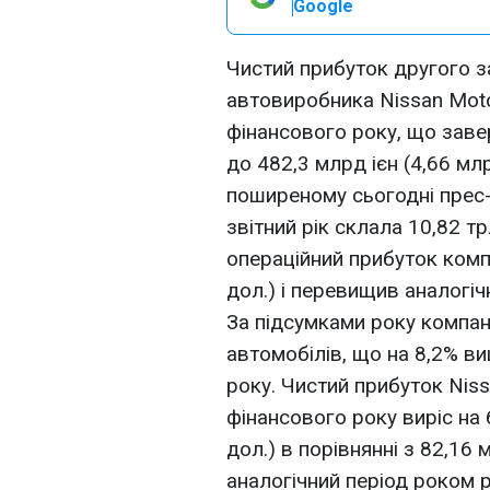
Google
Чистий прибуток другого 
автовиробника Nissan Moto
фінансового року, що завер
до 482,3 млрд ієн (4,66 мл
поширеному сьогодні прес-р
звітний рік склала 10,82 тр
операційний прибуток компа
дол.) і перевищив аналогіч
За підсумками року компан
автомобілів, що на 8,2% в
року. Чистий прибуток Niss
фінансового року виріс на 
дол.) в порівнянні з 82,16 
аналогічний період роком р