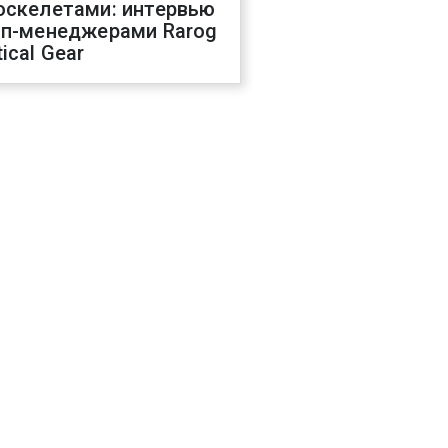
оскелетами: интервью
оп-менеджерами Rarog
ical Gear