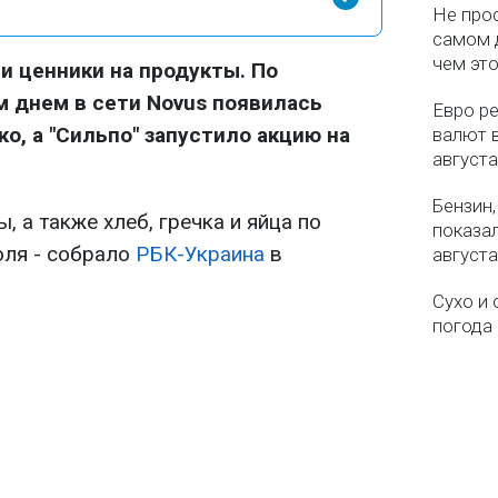
Не про
самом 
чем эт
 ценники на продукты. По
 днем в сети Novus появилась
Евро ре
о, а "Сильпо" запустило акцию на
валют в
августа
Бензин,
, а также хлеб, гречка и яйца по
показа
юля - собрало
РБК-Украина
в
августа
Сухо и 
погода 