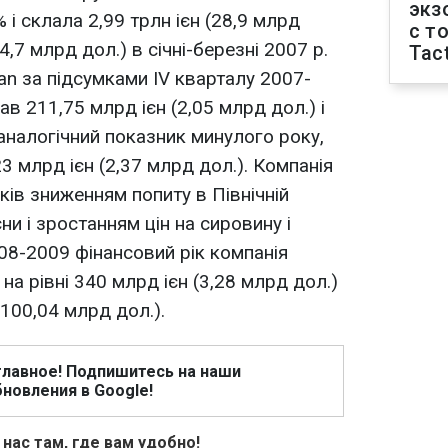
экз
 і склала 2,99 трлн ієн (28,9 млрд
с т
34,7 млрд дол.) в січні-березні 2007 р.
Tact
an за підсумками IV кварталу 2007-
в 211,75 млрд ієн (2,05 млрд дол.) і
аналогічний показник минулого року,
23 млрд ієн (2,37 млрд дол.). Компанія
ів зниженням попиту в Північній
ни і зростанням цін на сировину і
008-2009 фінансовий рік компанія
на рівні 340 млрд ієн (3,28 млрд дол.)
(100,04 млрд дол.).
главное! Подпишитесь на наши
новления в Google!
 нас там, где вам удобно!