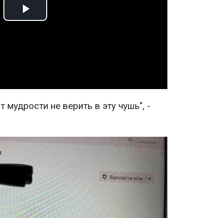
Play
Video
т мудрости не верить в эту чушь", -