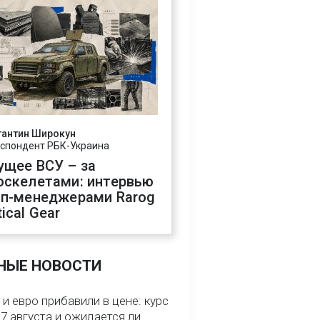
тантин Широкун
спондент РБК-Украина
ущее ВСУ – за
оскелетами: интервью
оп-менеджерами Rarog
ical Gear
НЫЕ НОВОСТИ
и евро прибавили в цене: курс
7 августа и ожидается ли