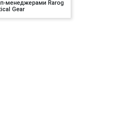
оп-менеджерами Rarog
ical Gear