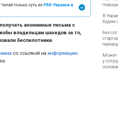
повыше
 Читай только суть из
РБК-Украина в
В Укра
будем 
 получать анонимные письма с
кобы владельцам шахедов за то,
Без со
старто
ковали беспилотники.
перево
раина
со ссылкой на
информацию
Может 
ва.
у сотру
основа