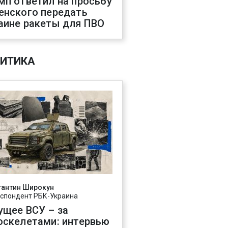
мп ответил на просьбу
енского передать
аине ракеты для ПВО
ИТИКА
тантин Широкун
спондент РБК-Украина
ущее ВСУ – за
оскелетами: интервью