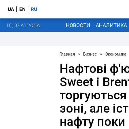
UA
EN
RU
НОВОСТИ
АНАЛИТИКА
ПТ, 07 АВГУСТА
Главная
»
Бизнес
»
Экономика
Нафтові ф'ю
Sweet і Bren
торгуються
зоні, але іс
нафту поки 