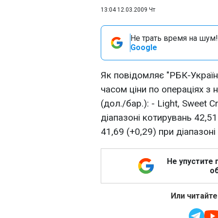
13:04 12.03.2009 Чт
Не трать время на шум!
Google
Як повідомляє "РБК-Україна
часом ціни по операціях з
(дол./бар.): - Light, Sweet C
діапазоні котирувань 42,51-4
41,69 (+0,29) при діапазоні
Не упустите 
об
Или читайте