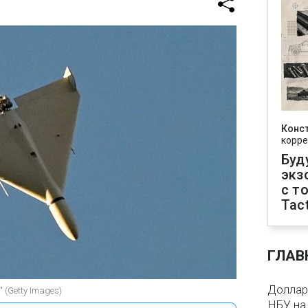
Конс
корре
Буд
экз
с т
Tact
ГЛАВ
Доллар 
 (Getty Images)
НБУ на 