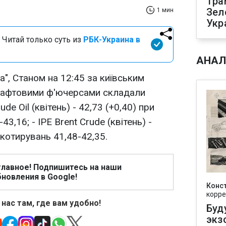
Тра
Зел
1 мин
Укр
 Читай только суть из
РБК-Украина в
АНАЛ
", Станом на 12:45 за київським
 нафтовими ф'ючерсами складали
rude Oil (квітень) - 42,73 (+0,40) при
3,16; - IPE Brent Crude (квітень) -
 котирувань 41,48-42,35.
главное! Подпишитесь на наши
новления в Google!
Конс
корре
 нас там, где вам удобно!
Буд
экз