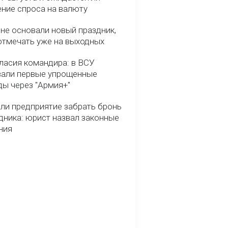
ние спроса на валюту
ине основали новый праздник,
отмечать уже на выходных
гласия командира: в ВСУ
вали первые упрощенные
ды через "Армия+"
ли предприятие забрать бронь
дника: юрист назвал законные
ния