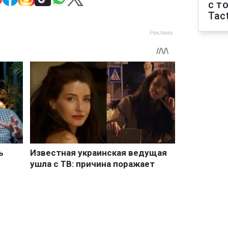
с т
Tact