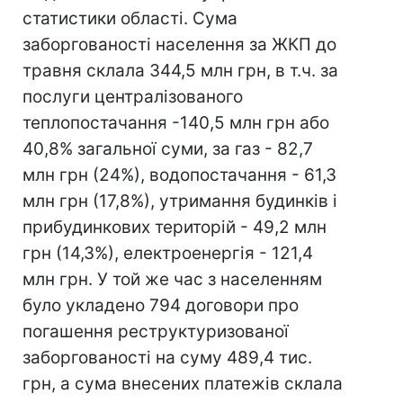
статистики області. Сума
заборгованості населення за ЖКП до
травня склала 344,5 млн грн, в т.ч. за
послуги централізованого
теплопостачання -140,5 млн грн або
40,8% загальної суми, за газ - 82,7
млн грн (24%), водопостачання - 61,3
млн грн (17,8%), утримання будинків і
прибудинкових територій - 49,2 млн
грн (14,3%), електроенергія - 121,4
млн грн. У той же час з населенням
було укладено 794 договори про
погашення реструктуризованої
заборгованості на суму 489,4 тис.
грн, а сума внесених платежів склала