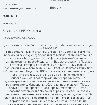
Развлечения
Политика
Lifestyle
конфиденциальности
Контакты
Команда
Вакансии в РБК-Украина
Разместить рекламу
Идентификатор онлайн-медиа в Реестре субъектов в сфере медиа
— R40-05347
Информационный портал «РБК-Украина» имеет трехязычную
версию (украинскую, русскую и английскую), главная страница
портала –
https://www.rbc.ua
. Фотографии, изображения
принадлежат их правообладателям. Все фотографии на Портале,
авторами которых являются журналисты РБК-Украина,
размещены на условиях лицензии Creative Commons Attribution
4.0 International. Редакция РБК-Украина может не разделять точку
зрения авторов. Оценочные суждения не подлежат
опровержению и подтверждению их правдивости. За
достоверность и содержание рекламы ответственность несет
рекламодатель. Материалы, обозначенные плашкой: "Пресс-
релизы", "Спецпроект", "Партнерский материал", "Promo",
"Благотворительность", "Резонанс" размещаются на правах
рекламы и предназначены, как правило, для лиц, достигших 21-
летнего возраста. «Новости компании» – это информационный
формат, охватывающий новости, события и объявления,
связанные с деятельностью компаний, базирующиеся на