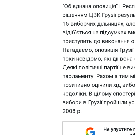
"Об'єднана опозиція" і Рес
рішенням ЦВК Грузії резул
15 виборчих дільницях, але
відіб'ється на підсумках в
приступить до виконання о
Нагадаємо, опозиція Грузії
поки невідомо, які дії вона
Деякі політичні партії не
парламенту. Разом з тим мі
позитивно оцінили хід виб
недоліки. В цілому спостер
вибори в Грузії пройшли ус
2008 р.
Не упустите 