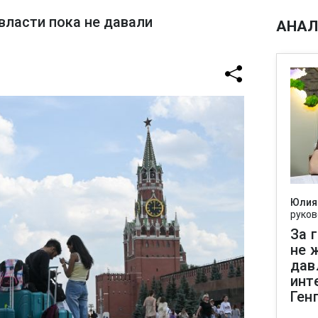
ласти пока не давали
АНАЛ
Юлия
руков
За 
не 
дав
инт
Ген