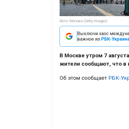
Фото: Москва (Getty Images)
Выключи хаос междуна
важное из
РБК-Украина
В Москве утром 7 август
жители сообщают, что в 
Об этом сообщает
РБК-Ук