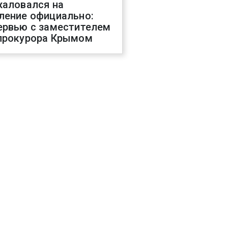
жаловался на
ление официально:
ервью с заместителем
прокурора Крымом