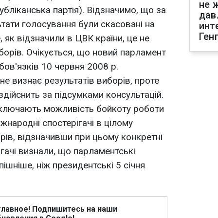
не 
публіканська партія). Відзначимо, що за
дав
ьтати голосування були скасовані на
инт
Ген
, як відзначили в ЦВК країни, це не
иборів. Очікується, що новий парламент
бов'язків 10 червня 2008 р.
 не визнає результатів виборів, проте
 здійснить за підсумками консультацій.
 виключають можливість бойкоту роботи
жнародні спостерігачі в цілому
орів, відзначивши при цьому конкретні
ігачі визнали, що парламентські
пішніше, ніж президентські 5 січня
главное! Подпишитесь на наши