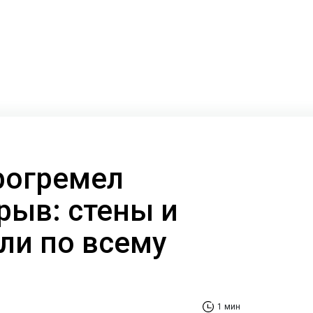
рогремел
ыв: стены и
ли по всему
1 мин