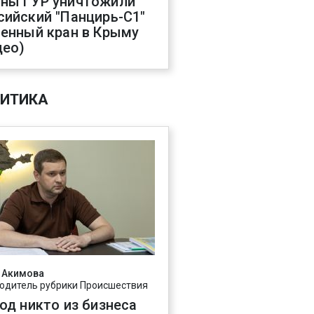
ны ГУР уничтожили
сийский "Панцирь-С1"
оенный кран в Крыму
део)
ИТИКА
 Акимова
одитель рубрики Происшествия
год никто из бизнеса