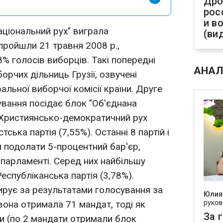
Дро
рос
и в
аціональний рух" виграла
(ви
пройшли 21 травня 2008 р.,
% голосів виборців. Такі попередні
АНАЛ
борчих дільниць Грузії, озвучені
альної виборчої комісії країни. Друге
ування посідає блок "Об'єднана
- Християнсько-демократичний рух
тська партія (7,55%). Останні 8 партій і
и подолати 5-процентний бар'єр,
 парламенті. Серед них найбільшу
Республіканська партія (3,78%).
ирує за результатами голосування за
Юлия
она отримала 71 мандат, тоді як
руков
За 
ти (по 2 мандати отримали блок