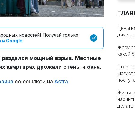
ГЛАВ
Цены на
дизель 
родных новостей! Получай только
 в Google
Жару р
какой б
а раздался мощный взрыв. Местные
их квартирах дрожали стены и окна.
Старто
магистр
поступ
раина
со ссылкой на
Astra
.
Жилье 
насчит
делать