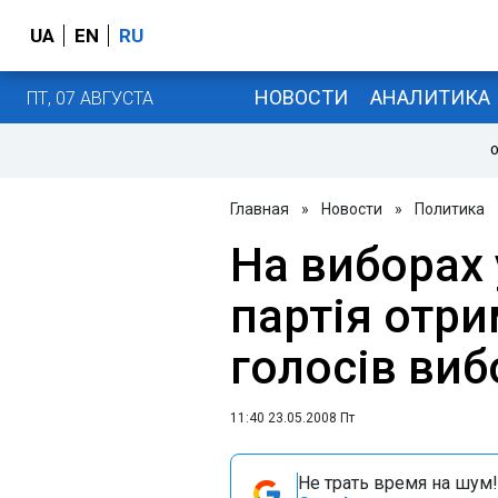
UA
EN
RU
НОВОСТИ
АНАЛИТИКА
ПТ, 07 АВГУСТА
О
Главная
»
Новости
»
Политика
На виборах 
партія отри
голосів виб
11:40 23.05.2008 Пт
Не трать время на шум!