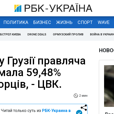
ПОЛИТИКА
БИЗНЕС
ЖИЗНЬ
СПОРТ
WAVE
БСТРЕЛ КИЕВА
DRONE DEALS
ОРМУЗСКИЙ ПРОЛИВ
ВОЙНА В УКРАИ
НОВО
у Грузії правляча
мала 59,48%
орців, - ЦВК.
2 мин
 Читай только суть из
РБК-Украина в