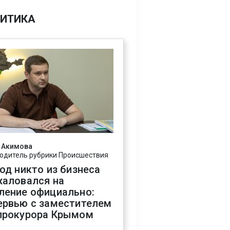
ИТИКА
 Акимова
одитель рубрики Происшествия
год никто из бизнеса
жаловался на
ление официально:
ервью с заместителем
прокурора Крымом