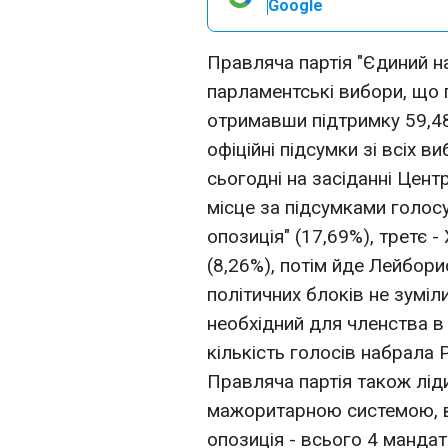
Google
Правляча партія "Єдиний н
парламентські вибори, що 
отримавши підтримку 59,48
офіційні підсумки зі всіх ви
сьогодні на засіданні Центр
місце за підсумками голос
опозиція" (17,69%), третє 
(8,26%), потім йде Лейборис
політичних блоків не зуміл
необхідний для членства в
кількість голосів набрала 
Правляча партія також лід
мажоритарною системою, в
опозиція - всього 4 манда