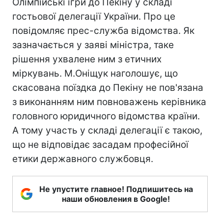
Олімпійські ігри до Пекіну у складі
гостьової делегації України. Про це
повідомляє прес-служба відомства. Як
зазначається у заяві міністра, таке
рішення ухвалене ним з етичних
міркувань. М.Оніщук наголошує, що
скасована поїздка до Пекіну не пов'язана
з виконанням ним повноважень керівника
головного юридичного відомства країни.
А тому участь у складі делегації є такою,
що не відповідає засадам професійної
етики державного службовця.
Не упустите главное! Подпишитесь на
наши обновления в Google!