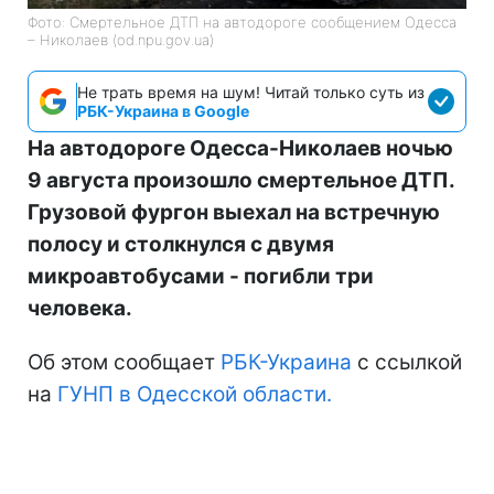
Фото: Смертельное ДТП на автодороге сообщением Одесса
– Николаев (od.npu.gov.ua)
Не трать время на шум! Читай только суть из
РБК-Украина в Google
На автодороге Одесса-Николаев ночью
9 августа произошло смертельное ДТП.
Грузовой фургон выехал на встречную
полосу и столкнулся с двумя
микроавтобусами - погибли три
человека.
Об этом сообщает
РБК-Украина
с ссылкой
на
ГУНП в Одесской области.