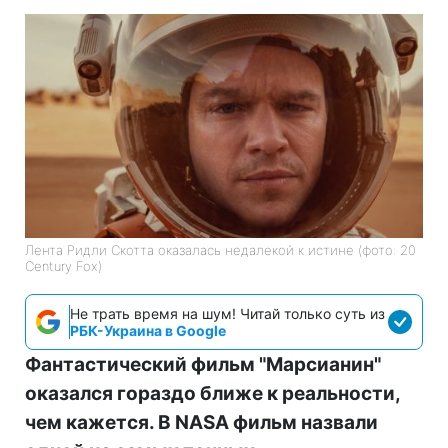
Лента Ридли Скотта оказалась недалекой к истине (фото: 20
Century Fox)
Не трать время на шум! Читай только суть из
РБК-Украина в Google
Фантастический фильм "Марсианин"
оказался гораздо ближе к реальности,
чем кажется. В NASA фильм назвали