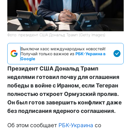
Фото: президент США Дональд Трамп (Getty Images)
Выключи хаос международных новостей!
Получай только важное из
РБК-Украина в
Google
Президент США Дональд Трамп
неделями готовил почву для оглашения
победы в войне с Ираном, если Тегеран
полностью откроет Ормузский пролив.
Он был готов завершить конфликт даже
без подписания ядерного соглашения.
Об этом сообщает
РБК-Украина
со