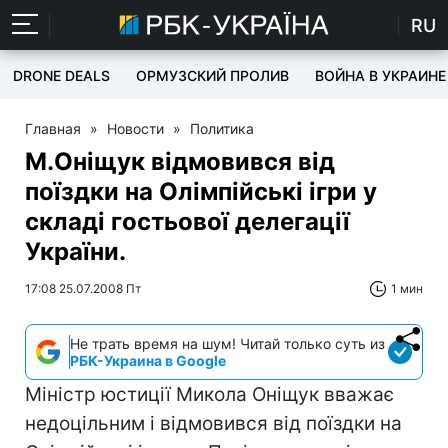
RU
DRONE DEALS
ОРМУЗСКИЙ ПРОЛИВ
ВОЙНА В УКРАИНЕ
Главная
»
Новости
»
Политика
М.Оніщук відмовився від
поїздки на Олімпійські ігри у
складі гостьової делегації
України.
17:08 25.07.2008 Пт
1 мин
Не трать время на шум! Читай только суть из
РБК-Украина в Google
Міністр юстиції Микола Оніщук вважає
недоцільним і відмовився від поїздки на