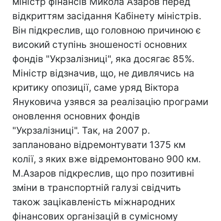
міністр фінансів Микола Азаров перед
відкриттям засідання Кабінету міністрів.
Він підкреслив, що головною причиною є
високий ступінь зношеності основних
фондів "Укрзалізниці", яка досягає 85%.
Міністр відзначив, що, не дивлячись на
критику опозиції, саме уряд Віктора
Януковича узявся за реалізацію програми
оновлення основних фондів
"Укрзалізниці". Так, на 2007 р.
заплановано відремонтувати 1375 км
колії, з яких вже відремонтовано 900 км.
М.Азаров підкреслив, що про позитивні
зміни в транспортній галузі свідчить
також зацікавленість міжнародних
фінансових організацій в сумісному