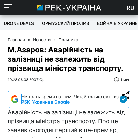
RU
DRONE DEALS
ОРМУЗСКИЙ ПРОЛИВ
ВОЙНА В УКРАИНЕ
Главная
»
Новости
»
Политика
М.Азаров: Аварійність на
залізниці не залежить від
прізвища міністра транспорту.
10:28 08.08.2007 Ср
1 мин
Не трать время на шум! Читай только суть из
РБК-Украина в Google
Аварійність на залізниці не залежить від
прізвища міністра транспорту. Про це
заявив сьогодні перший віце-прем'єр,