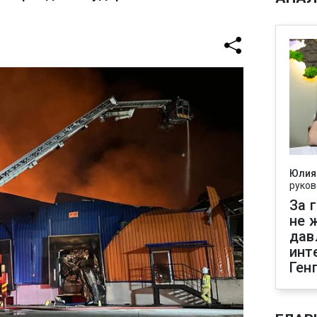
Юлия
руков
За 
не 
дав
инт
Ген