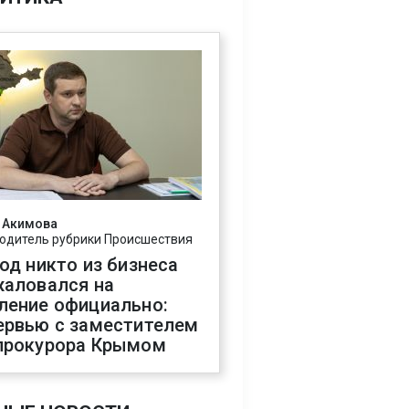
 Акимова
одитель рубрики Происшествия
год никто из бизнеса
жаловался на
ление официально:
ервью с заместителем
прокурора Крымом