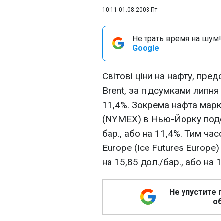
10:11 01.08.2008 Пт
Не трать время на шум!
Google
Світові ціни на нафту, пред
Brent, за підсумками липня
11,4%. Зокрема нафта марк
(NYMEX) в Нью-Йорку поде
бар., або на 11,4%. Тим час
Europe (Iсe Futures Europe
на 15,85 дол./бар., або на 
Не упустите 
об