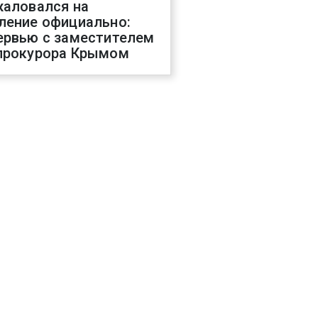
жаловался на
ление официально:
ервью с заместителем
прокурора Крымом