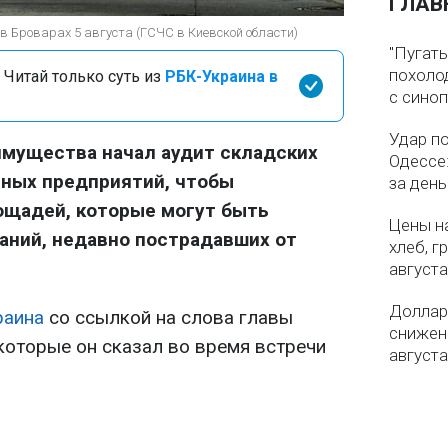
ГЛАВ
 в Броварах 5 августа (ГСЧС в Киевской области)
"Пугать
похолод
 Читай только суть из
РБК-Украина в
с сино
Удар п
имущества начал аудит складских
Одессе:
ных предприятий, чтобы
за ден
ощадей, которые могут быть
Цены на
аний, недавно пострадавших от
хлеб, г
августа
Доллар 
раина
со ссылкой на слова главы
снижен
которые он сказал во время встречи
августа