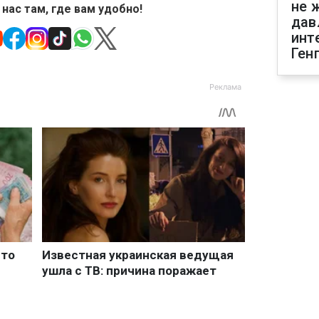
не 
 нас там, где вам удобно!
дав
инт
Ген