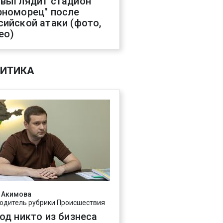
 выглядит стадион
рноморец" после
сийской атаки (фото,
ео)
ИТИКА
 Акимова
одитель рубрики Происшествия
год никто из бизнеса