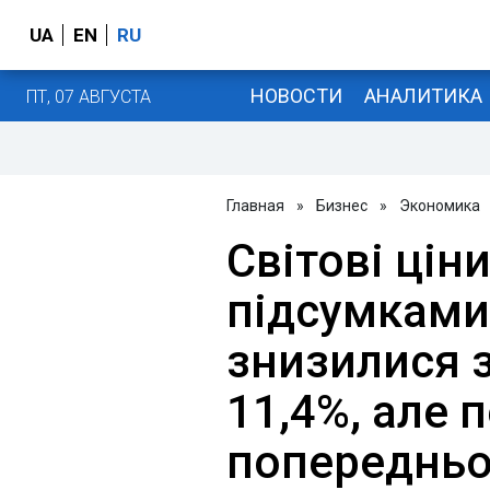
UA
EN
RU
НОВОСТИ
АНАЛИТИКА
ПТ, 07 АВГУСТА
Главная
»
Бизнес
»
Экономика
Світові цін
підсумками
знизилися з
11,4%, але 
попередньо