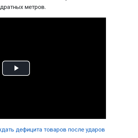
адратных метров.
Play
Video
ждать дефицита товаров после ударов