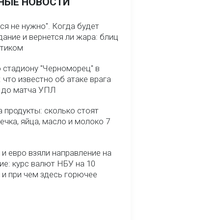
НЫЕ НОВОСТИ
ся не нужно". Когда будет
ание и вернется ли жара: блиц
птиком
о стадиону "Черноморец" в
 что известно об атаке врага
ь до матча УПЛ
 продукты: сколько стоят
речка, яйца, масло и молоко 7
и евро взяли направление на
ие: курс валют НБУ на 10
 и при чем здесь горючее