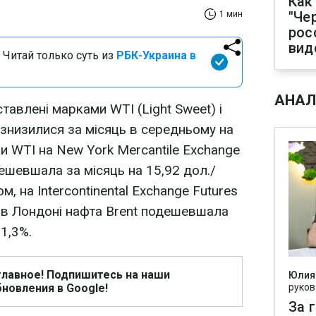
Как
"Че
1 мин
рос
вид
 Читай только суть из
РБК-Украина в
АНАЛ
ставлені марками WTI (Light Sweet) і
 знизилися за місяць в середньому на
и WTI на New York Mercantile Exchange
шевшала за місяць на 15,92 дол./
ом, на Intercontinental Exchange Futures
) в Лондоні нафта Brent подешевшала
11,3%.
главное! Подпишитесь на наши
Юлия
новления в Google!
руков
За 