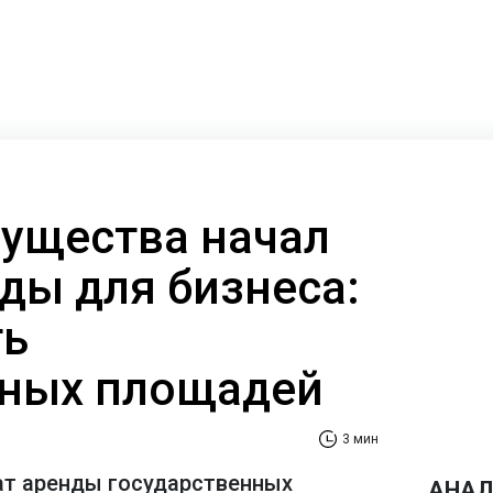
ущества начал
ды для бизнеса:
ть
ьных площадей
3 мин
т аренды государственных
АНАЛ