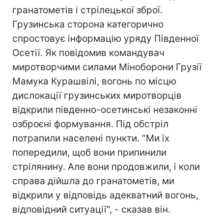
гранатометів і стрілецької зброї.
Грузинська сторона категорично
спростовує інформацію уряду Південної
Осетії. Як повідомив командувач
миротворчими силами Міноборони Грузії
Мамука Курашвілі, вогонь по місцю
дислокації грузинських миротворців
відкрили південно-осетинські незаконні
озброєні формування. Під обстріл
потрапили населені пункти. "Ми їх
попередили, щоб вони припинили
стрілянину. Але вони продовжили, і коли
справа дійшла до гранатометів, ми
відкрили у відповідь адекватний вогонь,
відповідний ситуації", - сказав він.