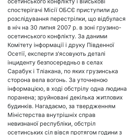
осетинського конфлікту і військові
спостерігачі Місії ОБСЄ приступили до
розслідування перестрілки, що відбулася
в ніч на 30 липня 2007 р. в зоні грузино-
осетинського конфлікту. За даними
Комітету інформації і друку Південної
Осетії, експерти з'ясовують деталі
інциденту безпосередньо в селах
Сарабук і Тліакана, по яких грузинська
сторона вела вогонь. За уточненою
інформацією, в ході обстрілу одна людина
поранена; зруйновані декілька житлових
будинків. Нагадаємо, за твердженням
Міністерства внутрішніх справ
невизнаної республіки, обстріл
осетинських сіл вівся протягом години з