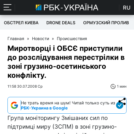
RU
ОБСТРЕЛ КИЕВА
DRONE DEALS
ОРМУЗСКИЙ ПРОЛИВ
Главная
»
Новости
»
Происшествия
Миротворці і ОБСЄ приступили
до розслідування перестрілки в
зоні грузино-осетинського
конфлікту.
11:58 30.07.2008 Ср
1 мин
Не трать время на шум! Читай только суть из
РБК-Украина в Google
Група моніторингу Змішаних сил по
підтримці миру (ЗСПМ) в зоні грузино-