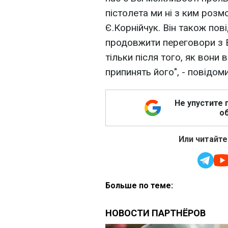
пістолета ми ні з ким розм
Є.Корнійчук. Він також пов
продовжити переговори з В
тільки після того, як вони 
припинять його", - повідоми
Не упустите 
об
Или читайте
Больше по теме: