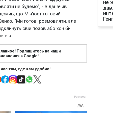
не 
овляти не будемо", - відзначив
дав
инт
ідомив, що Мін'юст готовий
Ген
енко. "Ми готові розмовляти, але
відкличуть свій позов або хоч би
в він.
главное! Подпишитесь на наши
новления в Google!
 нас там, где вам удобно!