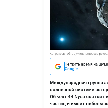
Астрономы обнаружили астероид рекорд
Не трать время на шум!
Google
Международная группа а
солнечной системе асте
Объект 44 Nysa состоит 
частиц и имеет небольшо