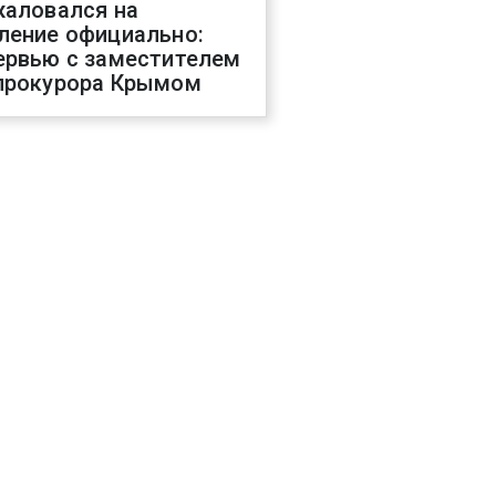
жаловался на
ление официально:
ервью с заместителем
прокурора Крымом