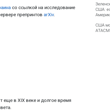
Зеленс
раина
со ссылкой на исследование
США: ес
сервере препринтов
arXiv
.
Америка
США мо
ATACMS
т еще в XIX веке и долгое время
вета.