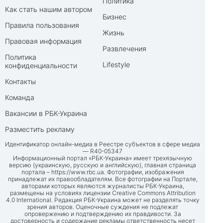
Политика
Как стать нашим автором
Бизнес
Правила пользования
Жизнь
Правовая информация
Развлечения
Политика
Lifestyle
конфиденциальности
Контакты
Команда
Вакансии в РБК-Украина
Разместить рекламу
Идентификатор онлайн-медиа в Реестре субъектов в сфере медиа
— R40-05347
Информационный портал «РБК-Украина» имеет трехязычную
версию (украинскую, русскую и английскую), главная страница
портала –
https://www.rbc.ua
. Фотографии, изображения
принадлежат их правообладателям. Все фотографии на Портале,
авторами которых являются журналисты РБК-Украина,
размещены на условиях лицензии Creative Commons Attribution
4.0 International. Редакция РБК-Украина может не разделять точку
зрения авторов. Оценочные суждения не подлежат
опровержению и подтверждению их правдивости. За
достоверность и содержание рекламы ответственность несет