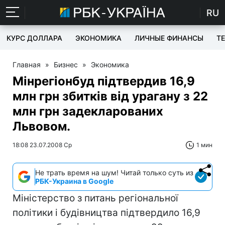
RU
КУРС ДОЛЛАРА
ЭКОНОМИКА
ЛИЧНЫЕ ФИНАНСЫ
T
Главная
»
Бизнес
»
Экономика
Мінрегіонбуд підтвердив 16,9
млн грн збитків від урагану з 22
млн грн задекларованих
Львовом.
18:08 23.07.2008 Ср
1 мин
Не трать время на шум! Читай только суть из
РБК-Украина в Google
Міністерство з питань регіональної
політики і будівництва підтвердило 16,9