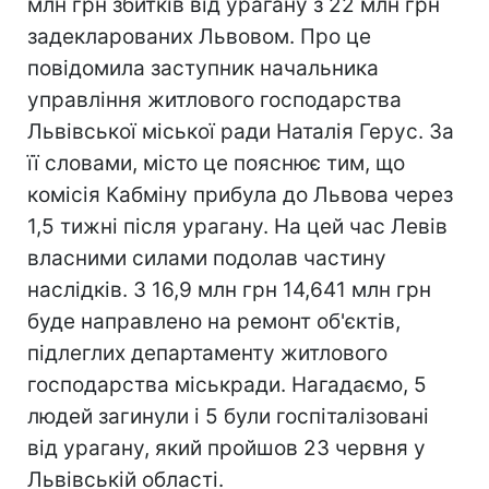
млн грн збитків від урагану з 22 млн грн
задекларованих Львовом. Про це
повідомила заступник начальника
управління житлового господарства
Львівської міської ради Наталія Герус. За
її словами, місто це пояснює тим, що
комісія Кабміну прибула до Львова через
1,5 тижні після урагану. На цей час Левів
власними силами подолав частину
наслідків. З 16,9 млн грн 14,641 млн грн
буде направлено на ремонт об'єктів,
підлеглих департаменту житлового
господарства міськради. Нагадаємо, 5
людей загинули і 5 були госпіталізовані
від урагану, який пройшов 23 червня у
Львівській області.