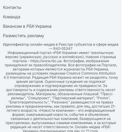
Контакты
Команда
Вакансии в РБК-Украина
Разместить рекламу
Идентификатор онлайн-медиа в Реестре субъектов в сфере медиа
— R40-05347
Информационный портал «РБК-Украина» имеет трехязычную
версию (украинскую, русскую и английскую), главная страница
портала –
https://www.rbc.ua
. Фотографии, изображения
принадлежат их правообладателям. Все фотографии на Портале,
авторами которых являются журналисты РБК-Украина,
размещены на условиях лицензии Creative Commons Attribution
4.0 International. Редакция РБК-Украина может не разделять точку
зрения авторов. Оценочные суждения не подлежат
опровержению и подтверждению их правдивости. За
достоверность и содержание рекламы ответственность несет
рекламодатель. Материалы, обозначенные плашкой: "Пресс-
релизы", "Спецпроект", "Партнерский материал", "Promo",
"Благотворительность", "Резонанс" размещаются на правах
рекламы и предназначены, как правило, для лиц, достигших 21-
летнего возраста. «Новости компании» – это информационный
формат, охватывающий новости, события и объявления,
связанные с деятельностью компаний, базирующиеся на
прессрелизах, выпускаемых самими компаниями, и за которые
редакция не несет ответственности. Онлайн-медиа «РБК-
Украина» предназначено для лиц от 21 года.