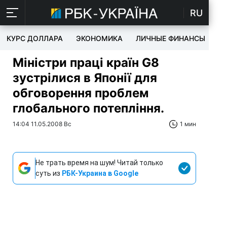
RU
КУРС ДОЛЛАРА
ЭКОНОМИКА
ЛИЧНЫЕ ФИНАНСЫ
T
Міністри праці країн G8
зустрілися в Японії для
обговорення проблем
глобального потепління.
14:04 11.05.2008 Вс
1 мин
Не трать время на шум! Читай только
суть из
РБК-Украина в Google