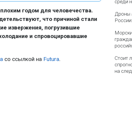
среди 
 плохим годом для человечества.
Дроны 
детельствуют, что причиной стали
России
ие извержения, погрузившие
Морски
охолодание и спровоцировавшие
гражда
россий
Стоит л
а
со ссылкой на
Futura
.
спрогно
на сле