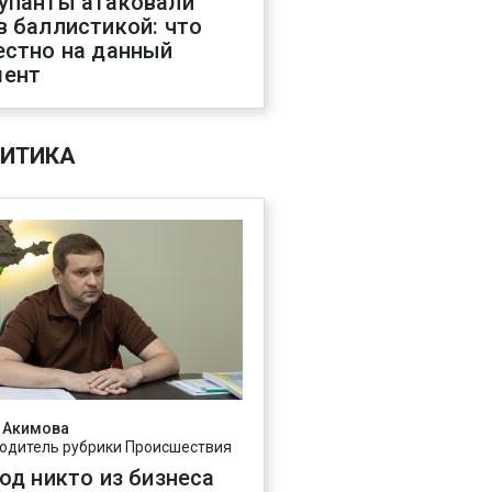
упанты атаковали
в баллистикой: что
естно на данный
ент
ИТИКА
 Акимова
одитель рубрики Происшествия
год никто из бизнеса