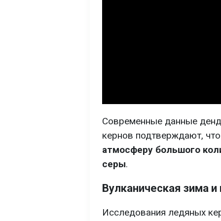
Современные данные денд
кернов подтверждают, чт
атмосферу большого коли
серы
.
Вулканическая зима и
Исследования ледяных кер