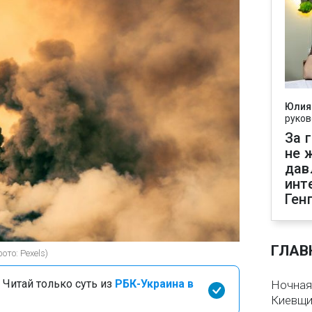
Юлия
руков
За 
не 
дав
инт
Ген
ГЛАВ
ото: Pexels)
 Читай только суть из
РБК-Украина в
Ночная
Киевщин