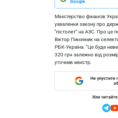
Google
Міністерство фінансів Украї
ухвалення закону про держ
"пістолет" на АЗС. Про це 
Віктор Пинзеник на селект
РБК-Україна. "Це буде нев
320 грн залежно від розмір
уточнив міністр.
Не упустите 
об
Или читайте