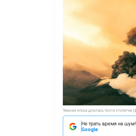
Темная эпоха длилась почти столетие (ф
Не трать время на шум!
Google