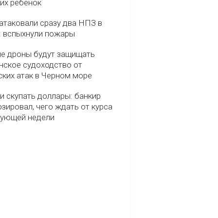
них ребенок
атаковали сразу два НПЗ в
: вспыхнули пожары
е дроны будут защищать
нское судоходство от
ских атак в Черном море
и скупать доллары: банкир
зировал, чего ждать от курса
дующей недели