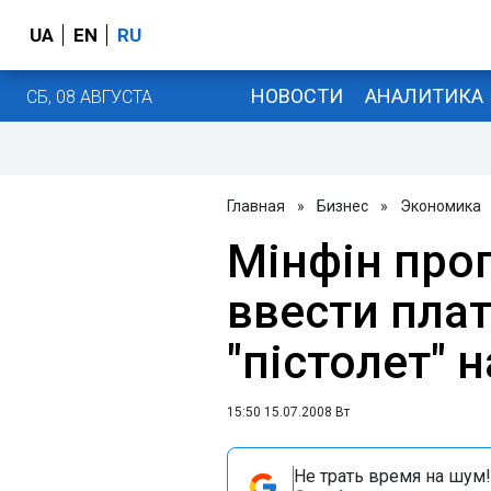
UA
EN
RU
НОВОСТИ
АНАЛИТИКА
СБ, 08 АВГУСТА
Главная
»
Бизнес
»
Экономика
Мінфін проп
ввести плат
"пістолет" н
15:50 15.07.2008 Вт
Не трать время на шум!