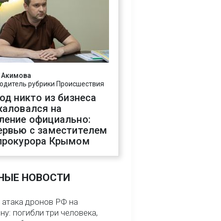
 Акимова
одитель рубрики Происшествия
год никто из бизнеса
жаловался на
ление официально:
ервью с заместителем
прокурора Крымом
НЫЕ НОВОСТИ
 атака дронов РФ на
у: погибли три человека,