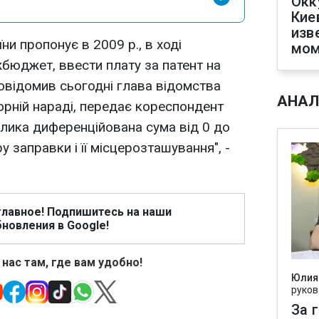
Окк
Кие
изв
ни пропонує в 2009 р., в ході
мом
бюджет, ввести плату за патент на
повідомив сьогодні глава відомства
АНАЛ
орній нараді, передає кореспондент
елика диференційована сума від 0 до
у заправки і її місцерозташування", -
главное! Подпишитесь на наши
новления в Google!
 нас там, где вам удобно!
Юлия
руков
За 