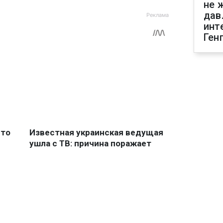
не 
дав
инт
Ген