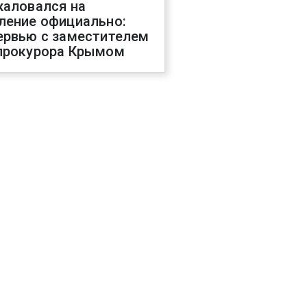
жаловался на
ление официально:
ервью с заместителем
прокурора Крымом