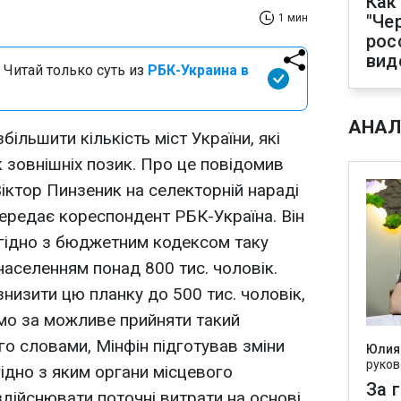
Как
"Че
1 мин
рос
вид
 Читай только суть из
РБК-Украина в
АНАЛ
більшити кількість міст України, які
 зовнішніх позик. Про це повідомив
Віктор Пинзеник на селекторній нараді
передає кореспондент РБК-Україна. Він
згідно з бюджетним кодексом таку
населенням понад 800 тис. чоловік.
знизити цю планку до 500 тис. чоловік,
мо за можливе прийняти такий
його словами, Мінфін підготував зміни
Юлия
руков
ідно з яким органи місцевого
За 
ійснювати поточні витрати на основі