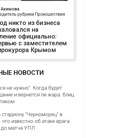
 Акимова
одитель рубрики Происшествия
год никто из бизнеса
жаловался на
ление официально:
ервью с заместителем
прокурора Крымом
НЫЕ НОВОСТИ
ся не нужно". Когда будет
ание и вернется ли жара: блиц
птиком
о стадиону "Черноморец" в
 что известно об атаке врага
ь до матча УПЛ