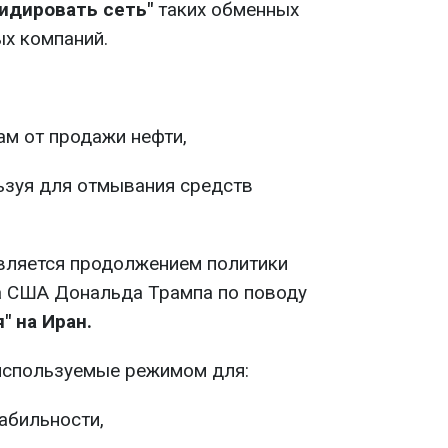
идировать сеть"
таких обменных
ых компаний.
ам от продажи нефти,
ьзуя для отмывания средств
является продолжением политики
а США Дональда Трампа по поводу
" на Иран.
используемые режимом для:
абильности,