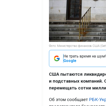
Фото: Министерство финансов СШA (Get
Не трать время на шум!
Google
США пытаются ликвидиро
и подставных компаний. 
перемещать сотни милли
Об этом сообщает
РБК-Ук