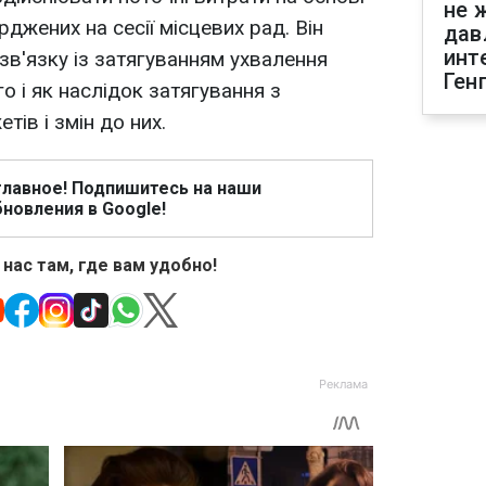
не 
рджених на сесії місцевих рад. Він
дав
инт
зв'язку із затягуванням ухвалення
Ген
 і як наслідок затягування з
ів і змін до них.
главное! Подпишитесь на наши
новления в Google!
 нас там, где вам удобно!