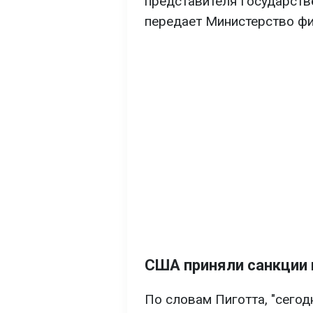
представителя Государств
передает Министерство ф
США приняли санкции 
По словам Пиготта, "сего