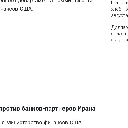
енного департамента Томми Пиготта,
Цены на
инансов США.
хлеб, г
августа
Доллар 
снижен
августа
против банков-партнеров Ирана
дня Министерство финансов США