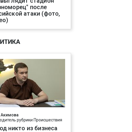
 выглядит стадион
рноморец" после
сийской атаки (фото,
ео)
ИТИКА
 Акимова
одитель рубрики Происшествия
год никто из бизнеса