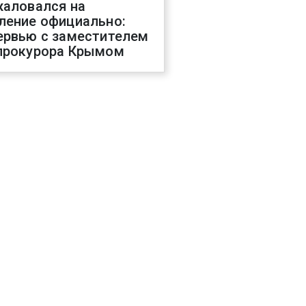
жаловался на
ление официально:
ервью с заместителем
прокурора Крымом