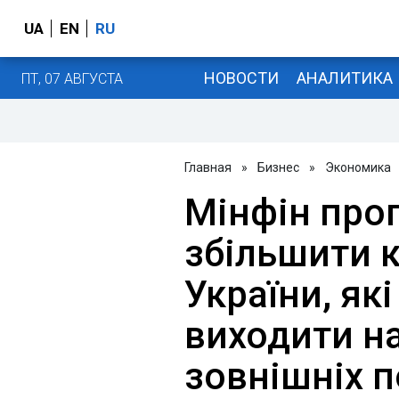
UA
EN
RU
НОВОСТИ
АНАЛИТИКА
ПТ, 07 АВГУСТА
Главная
»
Бизнес
»
Экономика
Мінфін проп
збільшити к
України, як
виходити н
зовнішніх п