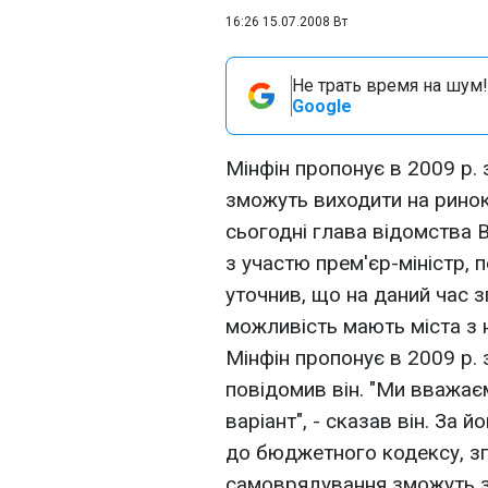
16:26 15.07.2008 Вт
Не трать время на шум!
Google
Мінфін пропонує в 2009 р. з
зможуть виходити на ринок
сьогодні глава відомства 
з участю прем'єр-міністр, 
уточнив, що на даний час 
можливість мають міста з 
Мінфін пропонує в 2009 р. 
повідомив він. "Ми вважає
варіант", - сказав він. За 
до бюджетного кодексу, зг
самоврядування зможуть зд