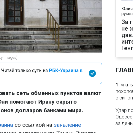
Юлия
руков
За 
не 
дав
инт
Ген
ty Images)
ГЛАВ
 Читай только суть из
РБК-Украина в
"Пугать
похолод
вать сеть обменных пунктов валют
с сино
Они помогают Ирану скрыто
онов долларов банками мира.
Удар п
Одессе:
за ден
раина
со ссылкой на
заявление