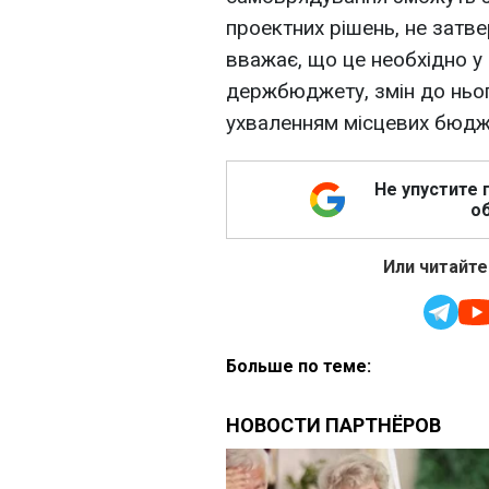
проектних рішень, не затве
вважає, що це необхідно у 
держбюджету, змін до нього
ухваленням місцевих бюджет
Не упустите 
об
Или читайте
Больше по теме: