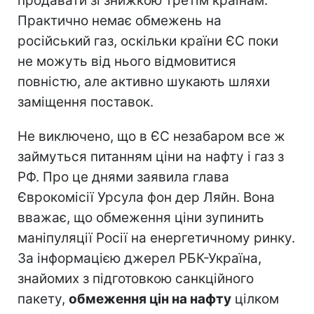
продавати зі знижкою третім країнам.
Практично немає обмежень на
російський газ, оскільки країни ЄС поки
не можуть від нього відмовитися
повністю, але активно шукають шляхи
заміщення поставок.
Не виключено, що в ЄС незабаром все ж
займуться питанням ціни на нафту і газ з
РФ. Про це днями заявила глава
Єврокомісії Урсула фон дер Ляйн. Вона
вважає, що обмеження ціни зупинить
маніпуляції Росії на енергетичному ринку.
За інформацією джерел РБК-Україна,
знайомих з підготовкою санкційного
пакету,
обмеження цін на нафту
цілком