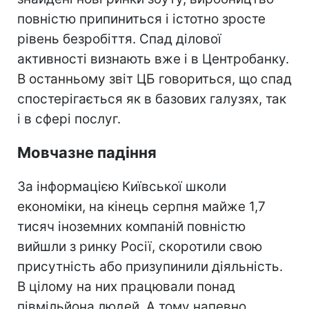
повністю припиниться і істотно зросте
рівень безробіття. Спад ділової
активності визнають вже і в Центробанку.
В останньому звіт ЦБ говориться, що спад
спостерігається як в базових галузях, так
і в сфері послуг.
Мовчазне падіння
За інформацією Київської школи
економіки, на кінець серпня майже 1,7
тисяч іноземних компаній повністю
вийшли з ринку Росії, скоротили свою
присутність або призупинили діяльність.
В цілому на них працювали понад
півмільйона людей. А тому напевно