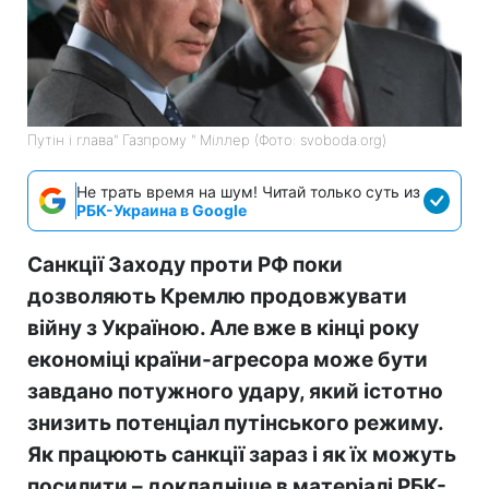
Путін і глава" Газпрому " Міллер (Фото: svoboda.org)
Не трать время на шум! Читай только суть из
РБК-Украина в Google
Санкції Заходу проти РФ поки
дозволяють Кремлю продовжувати
війну з Україною. Але вже в кінці року
економіці країни-агресора може бути
завдано потужного удару, який істотно
знизить потенціал путінського режиму.
Як працюють санкції зараз і як їх можуть
посилити – докладніше в матеріалі РБК-