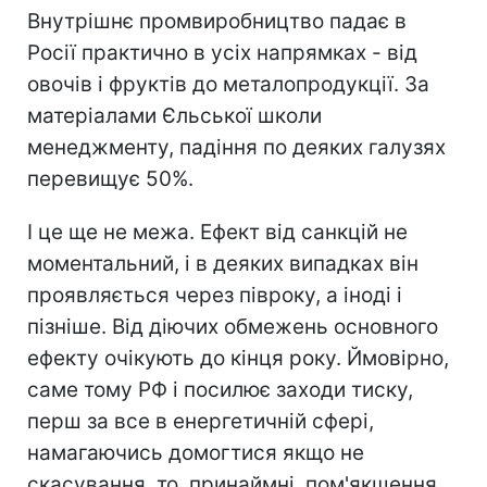
Внутрішнє промвиробництво падає в
Росії практично в усіх напрямках - від
овочів і фруктів до металопродукції. За
матеріалами Єльської школи
менеджменту, падіння по деяких галузях
перевищує 50%.
І це ще не межа. Ефект від санкцій не
моментальний, і в деяких випадках він
проявляється через півроку, а іноді і
пізніше. Від діючих обмежень основного
ефекту очікують до кінця року. Ймовірно,
саме тому РФ і посилює заходи тиску,
перш за все в енергетичній сфері,
намагаючись домогтися якщо не
скасування, то, принаймні, пом'якшення