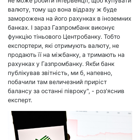
не може робити інтервенції, щоб купувати
валюту, тому що вона відразу ж буде
заморожена на його рахунках в іноземних
банках. І зараз Газпромбанк виконує
функцію тіньового Центробанку. Тобто
експортери, які отримують валюту, не
продають її на міжбанку, а тримають на
рахунках у Газпромбанку. Якби банк
публікував звітність, ми б, напевно,
побачили там величезний приріст
балансу за останні півроку", - роз'яснив
експерт.