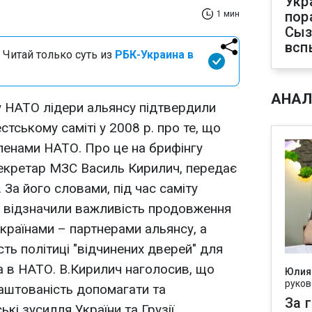
Укр
пор
1 мин
Сыз
всп
 Читай только суть из
РБК-Украина в
АНАЛ
ту НАТО лідери альянсу підтвердили
стському саміті у 2008 р. про те, що
членами НАТО. Про це на брифінгу
секретар МЗС Василь Кирилич, передає
За його словами, під час саміту
О відзначили важливість продовження
з країнами – партнерами альянсу, а
ть політиці "відчинених дверей" для
ва в НАТО. В.Кирилич наголосив, що
Юлия
руков
аштованість допомагати та
За 
і зусилля України та Грузії,