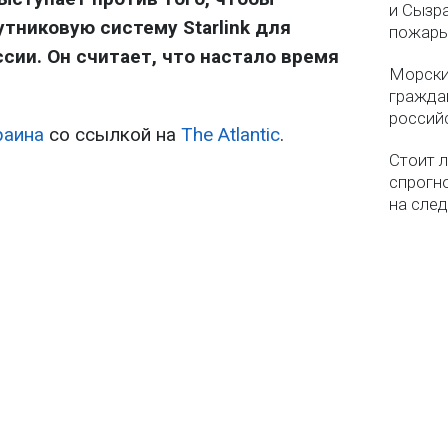
и Сызр
тниковую систему Starlink для
пожар
сии. Он считает, что настало время
Морски
гражда
россий
раина
со ссылкой на
The Atlantic
.
Стоит л
спрогно
на сле