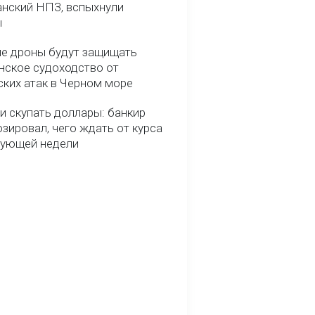
анский НПЗ, вспыхнули
ы
е дроны будут защищать
нское судоходство от
ских атак в Черном море
и скупать доллары: банкир
зировал, чего ждать от курса
дующей недели