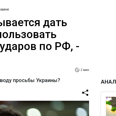
раине
ывается дать
пользовать
 ударов по РФ, -
2 мин
оводу просьбы Украины?
АНАЛ