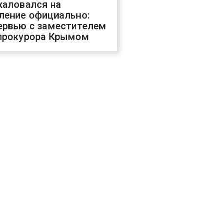
жаловался на
ление официально:
ервью с заместителем
прокурора Крымом