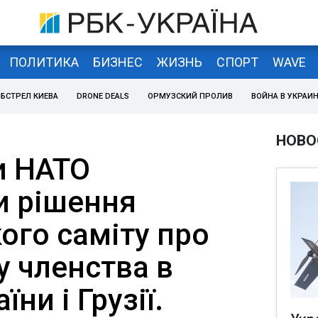
ПОЛИТИКА
БИЗНЕС
ЖИЗНЬ
СПОРТ
WAVE
БСТРЕЛ КИЕВА
DRONE DEALS
ОРМУЗСКИЙ ПРОЛИВ
ВОЙНА В УКРАИ
НОВО
и НАТО
и рішення
ого саміту про
у членства в
їни і Грузії.