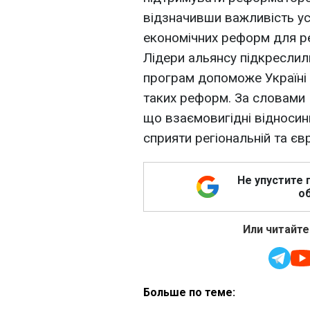
відзначивши важливість ус
економічних реформ для ре
Лідери альянсу підкреслил
програм допоможе Україні 
таких реформ. За словами 
що взаємовигідні відносин
сприяти регіональній та єв
Не упустите 
об
Или читайте
Больше по теме: