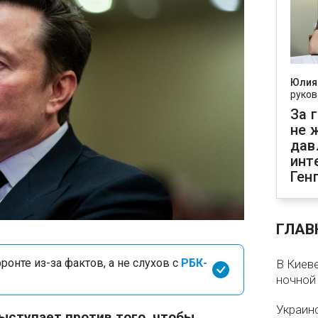
Юлия
руков
За 
не 
дав
инт
Ген
ГЛАВ
онте из-за фактов, а не слухов с
РБК-
В Киеве
ночной
Украин
ыступает против того, чтобы