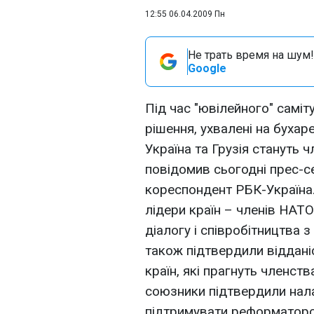
12:55 06.04.2009 Пн
Не трать время на шум!
Google
Під час "ювілейного" самі
рішення, ухвалені на бухаре
Україна та Грузія стануть 
повідомив сьогодні прес-
кореспондент РБК-Україна. 
лідери країн – членів НАТ
діалогу і співробітництва 
також підтвердили відданіс
країн, які прагнуть членст
союзники підтвердили нал
підтримувати реформаторськ