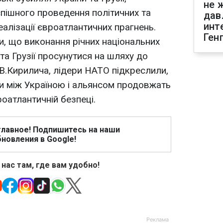
не 
пішного проведення політичних та
дав
инт
алізації євроатлантичних прагнень.
Ген
и, що виконання річних національних
та Грузії просунутися на шляху до
В.Кирилича, лідери НАТО підкреслили,
и між Україною і альянсом продовжать
роатлантичній безпеці.
главное! Подпишитесь на наши
новления в Google!
 нас там, где вам удобно!