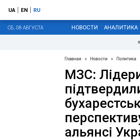
UA
EN
RU
НОВОСТИ
АНАЛИТИКА
СБ, 08 АВГУСТА
О
Главная
»
Новости
»
Политика
МЗС: Лідер
підтвердил
бухарестськ
перспектив
альянсі Укра