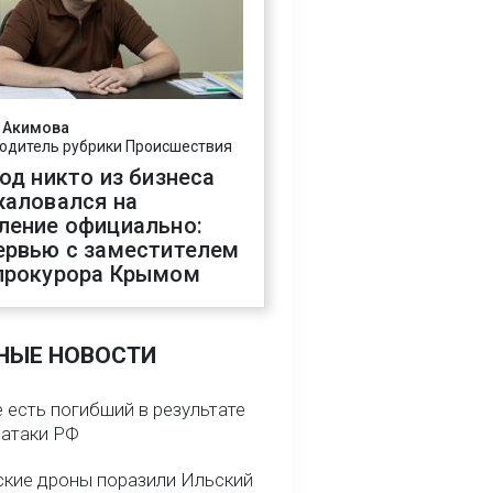
 Акимова
одитель рубрики Происшествия
год никто из бизнеса
жаловался на
ление официально:
ервью с заместителем
прокурора Крымом
НЫЕ НОВОСТИ
 есть погибший в результате
 атаки РФ
ские дроны поразили Ильский